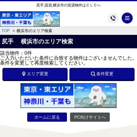
尻手,賃貸,横浜市の賃貸物件はＣＬＣへ
メ
TOP
横浜市のエリア検索
尻手 横浜市のエリア検索
該当物件：0件
ご入力いただいた条件に合致する物件はございませんでした。
条件を変更して再度検索してください。
エリア変更
条件変更
ホームに戻る
PC向けサイトへ