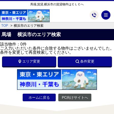
馬場,賃貸,横浜市の賃貸物件はＣＬＣへ
メ
TOP
横浜市のエリア検索
馬場 横浜市のエリア検索
該当物件：0件
ご入力いただいた条件に合致する物件はございませんでした。
条件を変更して再度検索してください。
エリア変更
条件変更
ホームに戻る
PC向けサイトへ