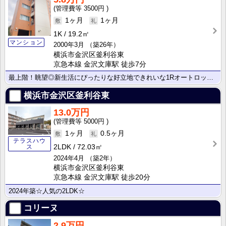
3500円
1ヶ月
1ヶ月
1K
19.2㎡
マンション
2000年3月
（築26年）
横浜市金沢区釜利谷東
京急本線 金沢文庫駅 徒歩7分
最上階！眺望◎新生活にぴったりな好立地できれいな1Rオートロック付マンション。
横浜市金沢区釜利谷東
13.0万円
5000円
1ヶ月
0.5ヶ月
テラスハウ
2LDK
72.03㎡
ス
2024年4月
（築2年）
横浜市金沢区釜利谷東
京急本線 金沢文庫駅 徒歩20分
2024年築☆人気の2LDK☆
コリーヌ
2.9万円