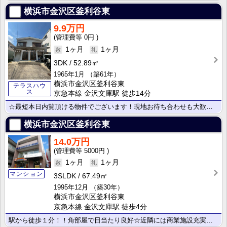
横浜市金沢区釜利谷東
9.9万円
0円
1ヶ月
1ヶ月
3DK
52.89㎡
1965年1月
（築61年）
横浜市金沢区釜利谷東
テラスハウ
ス
京急本線 金沢文庫駅 徒歩14分
☆最短本日内覧頂ける物件でございます！現地お待ち合わせも大歓迎です！お気軽にお問い合わせください☆
横浜市金沢区釜利谷東
14.0万円
5000円
1ヶ月
1ヶ月
マンション
3SLDK
67.49㎡
1995年12月
（築30年）
横浜市金沢区釜利谷東
京急本線 金沢文庫駅 徒歩4分
駅から徒歩１分！！角部屋で日当たり良好☆近隣には商業施設充実☆収納スペースも豊富な３SLDK☆