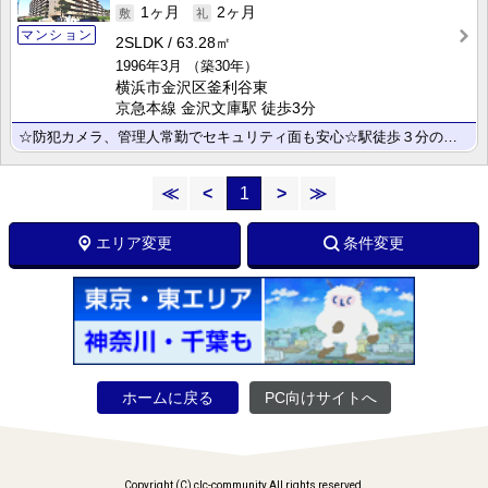
1ヶ月
2ヶ月
マンション
2SLDK
63.28㎡
1996年3月
（築30年）
横浜市金沢区釜利谷東
京急本線 金沢文庫駅 徒歩3分
☆防犯カメラ、管理人常勤でセキュリティ面も安心☆駅徒歩３分の好立地☆
≪
<
1
>
≫
エリア変更
条件変更
ホームに戻る
PC向けサイトへ
Copyright (C) clc-community All rights reserved.