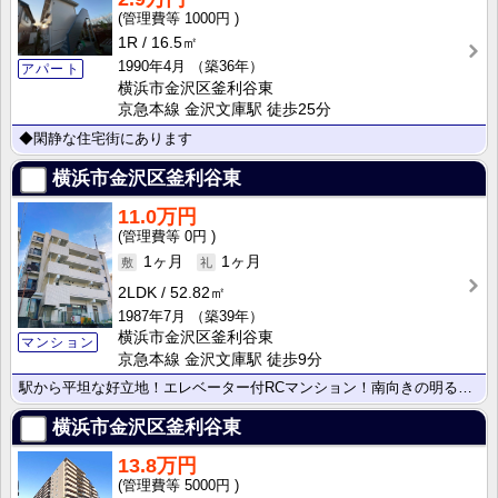
1000円
1R
16.5㎡
1990年4月
（築36年）
アパート
横浜市金沢区釜利谷東
京急本線 金沢文庫駅 徒歩25分
◆閑静な住宅街にあります
横浜市金沢区釜利谷東
11.0万円
0円
1ヶ月
1ヶ月
2LDK
52.82㎡
1987年7月
（築39年）
横浜市金沢区釜利谷東
マンション
京急本線 金沢文庫駅 徒歩9分
駅から平坦な好立地！エレベーター付RCマンション！南向きの明るいお部屋です。商業施設、クリニック、学･･･
横浜市金沢区釜利谷東
13.8万円
5000円