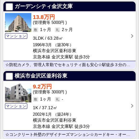
ガーデンシティ金沢文庫
13.8万円
5000円
1ヶ月
2ヶ月
マンション
3LDK
63.28㎡
1996年3月
（築30年）
横浜市金沢区釜利谷東
京急本線 金沢文庫駅 徒歩3分
☆防犯カメラ、管理人常勤でセキュリティ面も安心☆駅徒歩３分の好立地☆
横浜市金沢区釜利谷東
9.2万円
3000円
1ヶ月
-
マンション
1K
37.12㎡
2002年1月
（築24年）
横浜市金沢区釜利谷東
京急本線 金沢文庫駅 徒歩3分
☆コンクリート外壁のデザイナーズマンション☆カードキー・オートロック☆