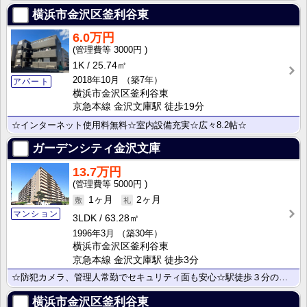
横浜市金沢区釜利谷東
6.0万円
3000円
1K
25.74㎡
2018年10月
（築7年）
アパート
横浜市金沢区釜利谷東
京急本線 金沢文庫駅 徒歩19分
☆インターネット使用料無料☆室内設備充実☆広々8.2帖☆
ガーデンシティ金沢文庫
13.7万円
5000円
1ヶ月
2ヶ月
マンション
3LDK
63.28㎡
1996年3月
（築30年）
横浜市金沢区釜利谷東
京急本線 金沢文庫駅 徒歩3分
☆防犯カメラ、管理人常勤でセキュリティ面も安心☆駅徒歩３分の好立地☆
横浜市金沢区釜利谷東