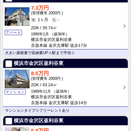
7.3万円
2000円
1ヶ月
-
2DK
39.74㎡
アパート
1990年1月
（築36年）
横浜市金沢区釜利谷東
京急本線 金沢文庫駅 徒歩17分
大きい屋根裏で収納量UP☆駅まで平坦☆
横浜市金沢区釜利谷東
8.5万円
2000円
2DK
43.24㎡
1989年11月
（築36年）
マンション
横浜市金沢区釜利谷東
京急本線 金沢文庫駅 徒歩14分
マンションタイプ☆フリーレントあり
横浜市金沢区釜利谷東
5.8万円