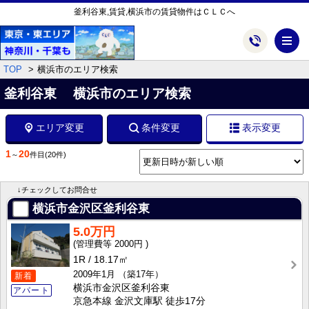
釜利谷東,賃貸,横浜市の賃貸物件はＣＬＣへ
メ
TOP
横浜市のエリア検索
釜利谷東 横浜市のエリア検索
エリア変更
条件変更
表示変更
1
20
～
件目
(20件)
↓チェックしてお問合せ
横浜市金沢区釜利谷東
5.0万円
2000円
1R
18.17㎡
2009年1月
（築17年）
新着
横浜市金沢区釜利谷東
アパート
京急本線 金沢文庫駅 徒歩17分