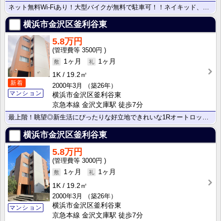
ネット無料Wi-Fiあり！大型バイクが無料で駐車可！！ネイキッド、アメリカン、2500サイズでもご相･･･
横浜市金沢区釜利谷東
5.8万円
3500円
1ヶ月
1ヶ月
1K
19.2㎡
新着
2000年3月
（築26年）
マンション
横浜市金沢区釜利谷東
京急本線 金沢文庫駅 徒歩7分
最上階！眺望◎新生活にぴったりな好立地できれいな1Rオートロック付マンション。
横浜市金沢区釜利谷東
5.8万円
3000円
1ヶ月
1ヶ月
1K
19.2㎡
2000年3月
（築26年）
横浜市金沢区釜利谷東
マンション
京急本線 金沢文庫駅 徒歩7分