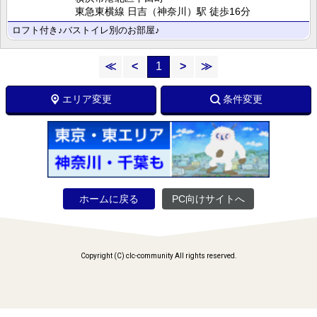
東急東横線 日吉（神奈川）駅 徒歩16分
ロフト付き♪バストイレ別のお部屋♪
≪
<
1
>
≫
エリア変更
条件変更
ホームに戻る
PC向けサイトへ
Copyright (C) clc-community All rights reserved.