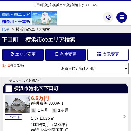
下田町,賃貸,横浜市の賃貸物件はＣＬＣへ
メ
TOP
横浜市のエリア検索
下田町 横浜市のエリア検索
エリア変更
条件変更
表示変更
1
1
～
件目
(1件)
↓チェックしてお問合せ
横浜市港北区下田町
6.5万円
3000円
1ヶ月
1ヶ月
アパート
1K
19.25㎡
1991年3月
（築35年）
横浜市港北区下田町