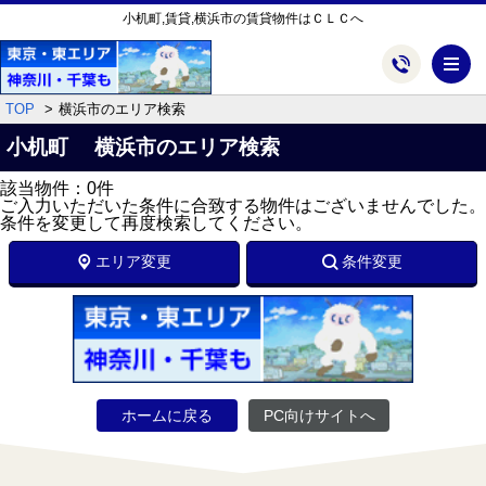
小机町,賃貸,横浜市の賃貸物件はＣＬＣへ
メ
TOP
横浜市のエリア検索
小机町 横浜市のエリア検索
該当物件：0件
ご入力いただいた条件に合致する物件はございませんでした。
条件を変更して再度検索してください。
エリア変更
条件変更
ホームに戻る
PC向けサイトへ