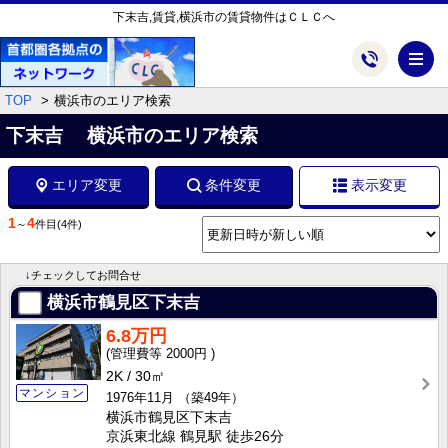
下末吉,賃貸,横浜市の賃貸物件はＣＬＣへ
メ
TOP
横浜市のエリア検索
下末吉 横浜市のエリア検索
エリア変更
条件変更
表示変更
1
4
～
件目
(4件)
↓チェックしてお問合せ
横浜市鶴見区下末吉
6.8万円
2000円
2K
30㎡
マンション
1976年11月
（築49年）
横浜市鶴見区下末吉
京浜東北線 鶴見駅 徒歩26分