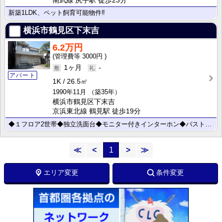
南武線 尻手駅 徒歩23分
新築1LDK、ペット飼育可能物件‼
横浜市鶴見区下末吉
6.2万円
3000円
1ヶ月
-
アパート
1K
26.5㎡
1990年11月
（築35年）
横浜市鶴見区下末吉
京浜東北線 鶴見駅 徒歩19分
◆１フロア2世帯◆独立洗面台◆モニター付きインターホン◆バストイレ別◆
≪
<
1
>
≫
エリア変更
条件変更