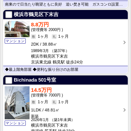
南東ので日当たり眺望ともに良好 追い焚き可能 ガスコンロ設置可能 室内洗濯機置き場
横浜市鶴見区下末吉
8.8万円
2000円
1ヶ月
1ヶ月
マンション
2DK
38.88㎡
1989年3月
（築37年）
横浜市鶴見区下末吉
京浜東北線 鶴見駅 徒歩24分
◆最上階角部屋 ◆便利な振り分けのお部屋
Bichinada
501号室
14.5万円
7000円
1ヶ月
1ヶ月
1LDK
48.81㎡
新築
2026年1月
（築1年未満）
マンション
横浜市鶴見区下末吉