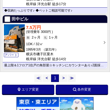
根岸線 洋光台駅 徒歩17分
◆収納たっぷりです♪ ◆ペットご相談可能です♪
田中ビル
7.5万円
3000円
2ヶ月
1ヶ月
1DK
32㎡
1995年3月
（築31年）
横浜市磯子区栗木
アパート
根岸線 洋光台駅 徒歩14分
最上階＆1フロア1住戸の角部屋☆キッチンにカウンターあり♪2面採光で明るいお部屋で天井も高めで開放感･･･
≪
<
1
>
≫
エリア変更
条件変更