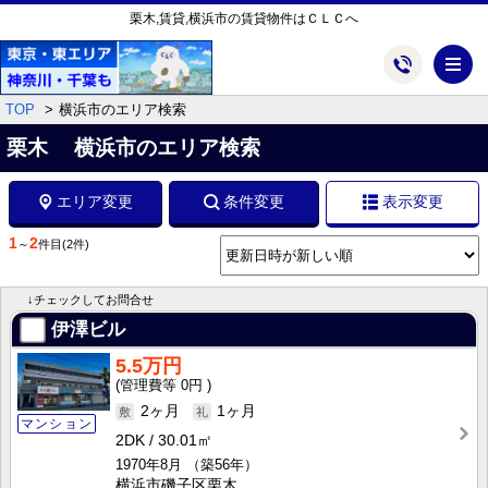
栗木,賃貸,横浜市の賃貸物件はＣＬＣへ
メ
TOP
横浜市のエリア検索
栗木 横浜市のエリア検索
エリア変更
条件変更
表示変更
1
2
～
件目
(2件)
↓チェックしてお問合せ
伊澤ビル
5.5万円
0円
2ヶ月
1ヶ月
マンション
2DK
30.01㎡
1970年8月
（築56年）
横浜市磯子区栗木