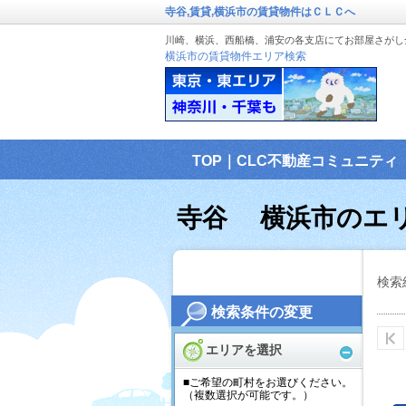
寺谷,賃貸,横浜市の賃貸物件はＣＬＣへ
川崎、横浜、西船橋、浦安の各支店にてお部屋さがし
横浜市の賃貸物件エリア検索
TOP｜CLC不動産コミュニティ
寺谷 横浜市のエ
検索
検索条件の変更
エリアを選択
■ご希望の町村をお選びください。
（複数選択が可能です。）