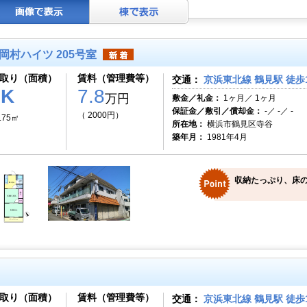
岡村ハイツ 205号室
取り（面積）
賃料（管理費等）
交通：
京浜東北線 鶴見駅 徒歩
2K
7.8
万円
敷金／礼金：
1ヶ月／ 1ヶ月
保証金／敷引／償却金：
-／ -／ -
（ 2000円）
.75㎡
所在地：
横浜市鶴見区寺谷
築年月：
1981年4月
収納たっぷり、床
取り（面積）
賃料（管理費等）
交通：
京浜東北線 鶴見駅 徒歩