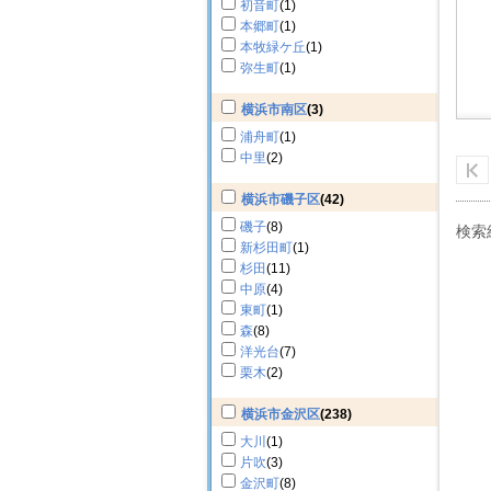
初音町
(1)
本郷町
(1)
本牧緑ケ丘
(1)
弥生町
(1)
横浜市南区
(3)
浦舟町
(1)
中里
(2)
横浜市磯子区
(42)
磯子
(8)
検索
新杉田町
(1)
杉田
(11)
中原
(4)
東町
(1)
森
(8)
洋光台
(7)
栗木
(2)
横浜市金沢区
(238)
大川
(1)
片吹
(3)
金沢町
(8)