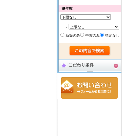
築年数
～
新築のみ
中古のみ
指定なし
こだわり条件