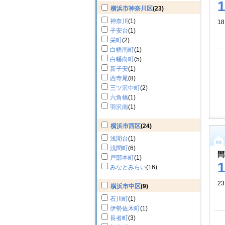
横浜市神奈川区
(23)
神奈川
(1)
18
子安台
(1)
栄町
(2)
白幡南町
(1)
白幡向町
(5)
新子安
(1)
西寺尾
(8)
三ツ沢中町
(2)
六角橋
(1)
羽沢南
(1)
横浜市西区
(24)
浅間台
(1)
浅間町
(6)
間
戸部本町
(1)
みなとみらい
(16)
23
横浜市中区
(9)
石川町
(1)
伊勢佐木町
(1)
長者町
(3)