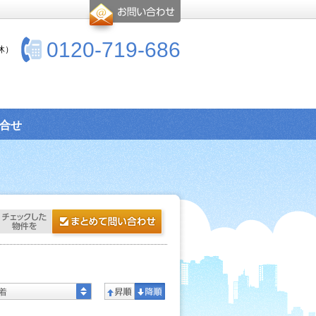
0120-719-686
休）
合せ
着