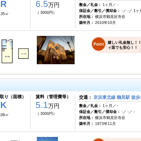
1R
6.5
万円
敷金／礼金：
1ヶ月／ -
保証金／敷引／償却金：
-／ -／ 1ヶ
（ 3000円）
.35㎡
所在地：
横浜市鶴見区寺谷
築年月：
2010年10月
嬉しい礼金無し！！
ィ面でも安心！！
取り（面積）
賃料（管理費等）
交通：
京浜東北線 鶴見駅 徒歩
1K
5.1
万円
敷金／礼金：
1ヶ月／ -
保証金／敷引／償却金：
-／ -／ -
（ 3000円）
.08㎡
所在地：
横浜市鶴見区寺谷
築年月：
1973年11月