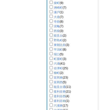
柴町
(9)
洲崎町
(7)
瀬戸
(1)
大道
(7)
寺前
(8)
泥亀
(7)
西柴
(3)
能見台
(2)
野島町
(2)
東朝比奈
(3)
平潟町
(8)
堀口
(5)
町屋町
(3)
六浦
(41)
谷津町
(25)
柳町
(2)
富岡東
(23)
富岡西
(5)
能見台通
(11)
釜利谷東
(21)
釜利谷西
(4)
釜利谷南
(1)
六浦東
(17)