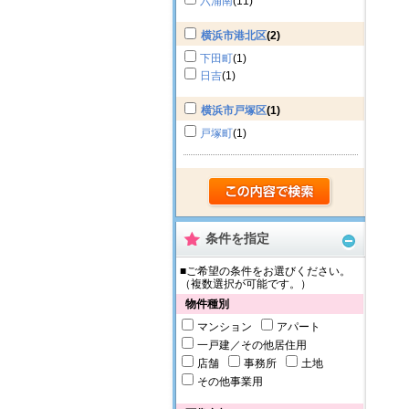
六浦南
(11)
横浜市港北区
(2)
下田町
(1)
日吉
(1)
横浜市戸塚区
(1)
戸塚町
(1)
条件を指定
■ご希望の条件をお選びください。
（複数選択が可能です。）
物件種別
マンション
アパート
一戸建／その他居住用
店舗
事務所
土地
その他事業用