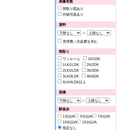
画像有無
間取り図あり
外観写真あり
賃料
～
管理費／共益費を含む
間取り
ワンルーム
1K/1DK
1LK/1LDK
2K/2DK
2LK/2LDK
3K/3DK
3LK/3LDK
4K/4DK
4LK/4LDK以上
面積
～
駅徒歩
1分以内
5分以内
7分以内
10分以内
15分以内
指定なし