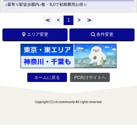
♪最寄り駅徒歩圏内♪敷・礼0で初期費用お得☆
≪
<
1
>
≫
エリア変更
条件変更
ホームに戻る
PC向けサイトへ
Copyright (C) clc-community All rights reserved.