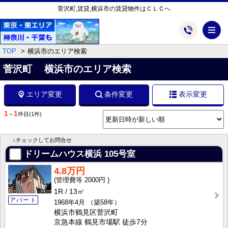
菅沢町,賃貸,横浜市の賃貸物件はＣＬＣへ
メ
TOP
横浜市のエリア検索
菅沢町 横浜市のエリア検索
エリア変更
条件変更
表示変更
1
1
～
件目
(1件)
↓チェックしてお問合せ
ドリームハウス横浜
105号室
4.8万円
2000円
1R
13㎡
アパート
1968年4月
（築58年）
横浜市鶴見区菅沢町
京急本線 鶴見市場駅 徒歩7分