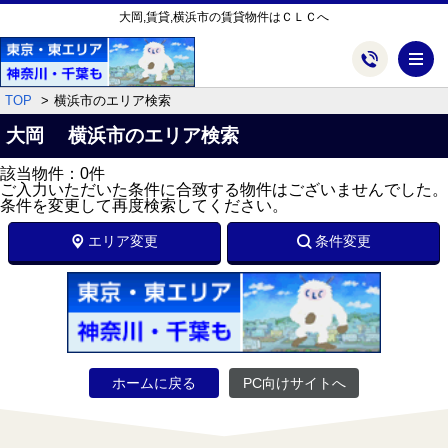
大岡,賃貸,横浜市の賃貸物件はＣＬＣへ
メ
TOP
横浜市のエリア検索
大岡 横浜市のエリア検索
該当物件：0件
ご入力いただいた条件に合致する物件はございませんでした。
条件を変更して再度検索してください。
エリア変更
条件変更
ホームに戻る
PC向けサイトへ