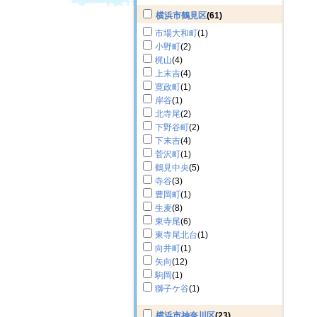
横浜市鶴見区
(61)
市場大和町
(1)
小野町
(2)
梶山
(4)
上末吉
(4)
寛政町
(1)
岸谷
(1)
北寺尾
(2)
下野谷町
(2)
下末吉
(4)
菅沢町
(1)
鶴見中央
(5)
寺谷
(3)
豊岡町
(1)
生麦
(8)
東寺尾
(6)
東寺尾北台
(1)
向井町
(1)
矢向
(12)
駒岡
(1)
獅子ケ谷
(1)
横浜市神奈川区
(23)