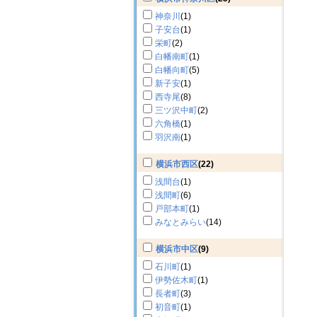
神奈川
(1)
子安台
(1)
栄町
(2)
白幡南町
(1)
白幡向町
(5)
新子安
(1)
西寺尾
(8)
三ツ沢中町
(2)
六角橋
(1)
羽沢南
(1)
横浜市西区
(22)
浅間台
(1)
浅間町
(6)
戸部本町
(1)
みなとみらい
(14)
横浜市中区
(9)
石川町
(1)
伊勢佐木町
(1)
長者町
(3)
初音町
(1)