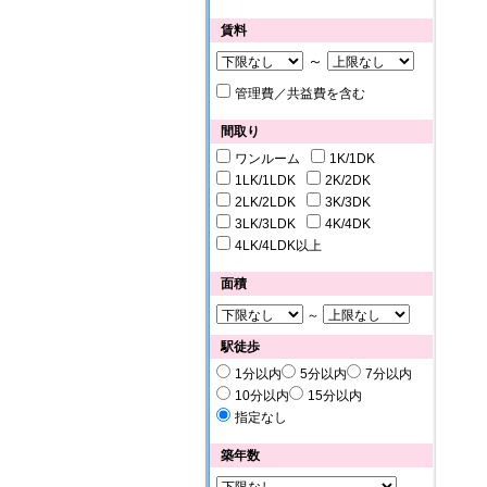
賃料
～
管理費／共益費を含む
間取り
ワンルーム
1K/1DK
1LK/1LDK
2K/2DK
2LK/2LDK
3K/3DK
3LK/3LDK
4K/4DK
4LK/4LDK以上
面積
～
駅徒歩
1分以内
5分以内
7分以内
10分以内
15分以内
指定なし
築年数