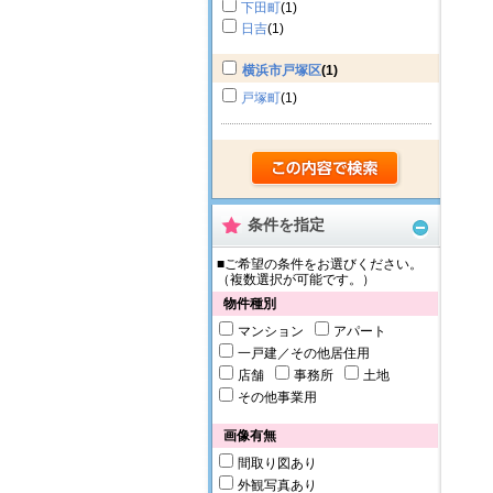
下田町
(1)
日吉
(1)
横浜市戸塚区
(1)
戸塚町
(1)
条件を指定
■ご希望の条件をお選びください。
（複数選択が可能です。）
物件種別
マンション
アパート
一戸建／その他居住用
店舗
事務所
土地
その他事業用
画像有無
間取り図あり
外観写真あり