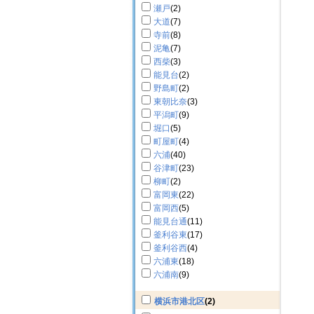
瀬戸
(2)
大道
(7)
寺前
(8)
泥亀
(7)
西柴
(3)
能見台
(2)
野島町
(2)
東朝比奈
(3)
平潟町
(9)
堀口
(5)
町屋町
(4)
六浦
(40)
谷津町
(23)
柳町
(2)
富岡東
(22)
富岡西
(5)
能見台通
(11)
釜利谷東
(17)
釜利谷西
(4)
六浦東
(18)
六浦南
(9)
横浜市港北区
(2)