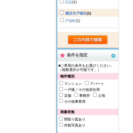
日吉
(1)
横浜市戸塚区
(1)
戸塚町
(1)
条件を指定
■ご希望の条件をお選びください。
（複数選択が可能です。）
物件種別
マンション
アパート
一戸建／その他居住用
店舗
事務所
土地
その他事業用
画像有無
間取り図あり
外観写真あり