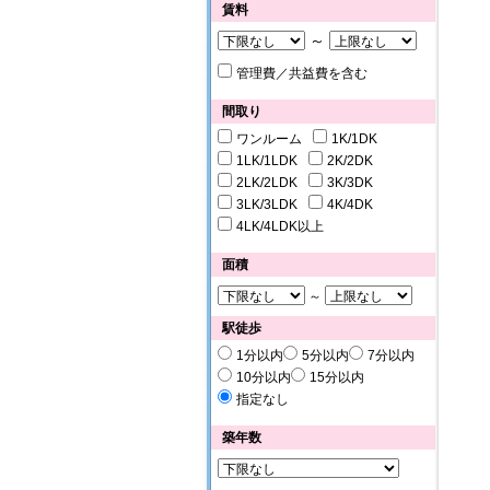
賃料
～
管理費／共益費を含む
間取り
ワンルーム
1K/1DK
1LK/1LDK
2K/2DK
2LK/2LDK
3K/3DK
3LK/3LDK
4K/4DK
4LK/4LDK以上
面積
～
駅徒歩
1分以内
5分以内
7分以内
10分以内
15分以内
指定なし
築年数