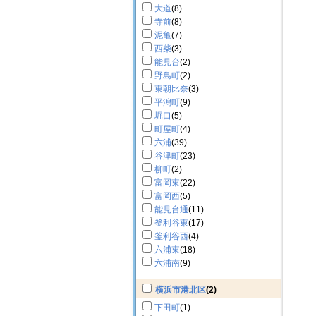
大道
(8)
寺前
(8)
泥亀
(7)
西柴
(3)
能見台
(2)
野島町
(2)
東朝比奈
(3)
平潟町
(9)
堀口
(5)
町屋町
(4)
六浦
(39)
谷津町
(23)
柳町
(2)
富岡東
(22)
富岡西
(5)
能見台通
(11)
釜利谷東
(17)
釜利谷西
(4)
六浦東
(18)
六浦南
(9)
横浜市港北区
(2)
下田町
(1)