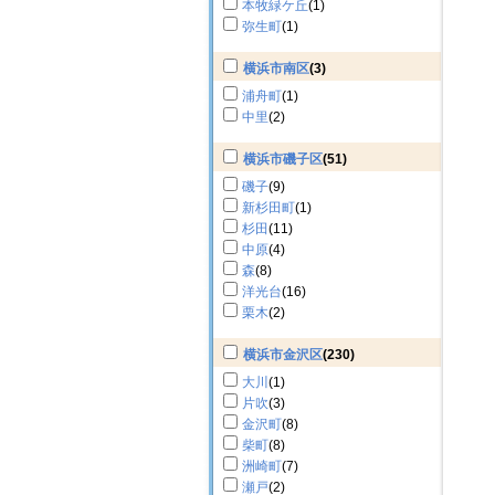
本牧緑ケ丘
(1)
弥生町
(1)
横浜市南区
(3)
浦舟町
(1)
中里
(2)
横浜市磯子区
(51)
磯子
(9)
新杉田町
(1)
杉田
(11)
中原
(4)
森
(8)
洋光台
(16)
栗木
(2)
横浜市金沢区
(230)
大川
(1)
片吹
(3)
金沢町
(8)
柴町
(8)
洲崎町
(7)
瀬戸
(2)