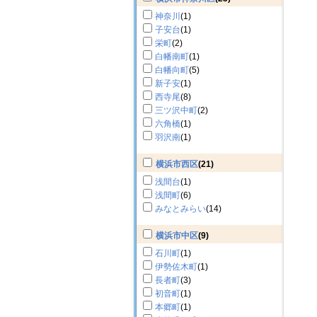
神奈川
(1)
子安台
(1)
栄町
(2)
白幡南町
(1)
白幡向町
(5)
新子安
(1)
西寺尾
(8)
三ツ沢中町
(2)
六角橋
(1)
羽沢南
(1)
横浜市西区
(21)
浅間台
(1)
浅間町
(6)
みなとみらい
(14)
横浜市中区
(9)
石川町
(1)
伊勢佐木町
(1)
長者町
(3)
初音町
(1)
本郷町
(1)