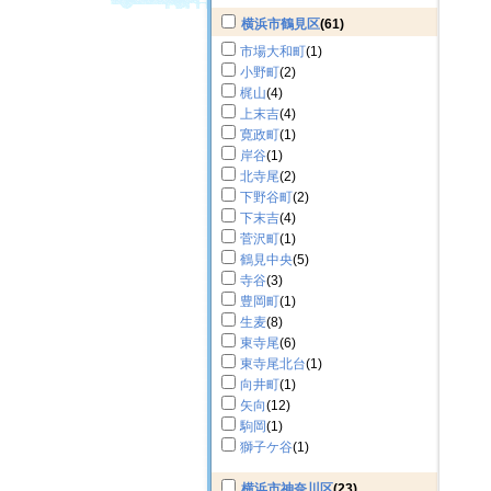
横浜市鶴見区
(61)
市場大和町
(1)
小野町
(2)
梶山
(4)
上末吉
(4)
寛政町
(1)
岸谷
(1)
北寺尾
(2)
下野谷町
(2)
下末吉
(4)
菅沢町
(1)
鶴見中央
(5)
寺谷
(3)
豊岡町
(1)
生麦
(8)
東寺尾
(6)
東寺尾北台
(1)
向井町
(1)
矢向
(12)
駒岡
(1)
獅子ケ谷
(1)
横浜市神奈川区
(23)