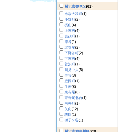
横浜市鶴見区
(61)
市場大和町
(1)
小野町
(2)
梶山
(4)
上末吉
(4)
寛政町
(1)
岸谷
(1)
北寺尾
(2)
下野谷町
(2)
下末吉
(4)
菅沢町
(1)
鶴見中央
(5)
寺谷
(3)
豊岡町
(1)
生麦
(8)
東寺尾
(6)
東寺尾北台
(1)
向井町
(1)
矢向
(12)
駒岡
(1)
獅子ケ谷
(1)
横浜市神奈川区
(23)