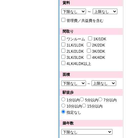
賃料
～
管理費／共益費を含む
間取り
ワンルーム
1K/1DK
1LK/1LDK
2K/2DK
2LK/2LDK
3K/3DK
3LK/3LDK
4K/4DK
4LK/4LDK以上
面積
～
駅徒歩
1分以内
5分以内
7分以内
10分以内
15分以内
指定なし
築年数