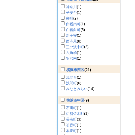
神奈川
(1)
子安台
(1)
栄町
(2)
白幡南町
(1)
白幡向町
(5)
新子安
(1)
西寺尾
(8)
三ツ沢中町
(2)
六角橋
(1)
羽沢南
(1)
横浜市西区
(21)
浅間台
(1)
浅間町
(6)
みなとみらい
(14)
横浜市中区
(9)
石川町
(1)
伊勢佐木町
(1)
長者町
(3)
初音町
(1)
本郷町
(1)