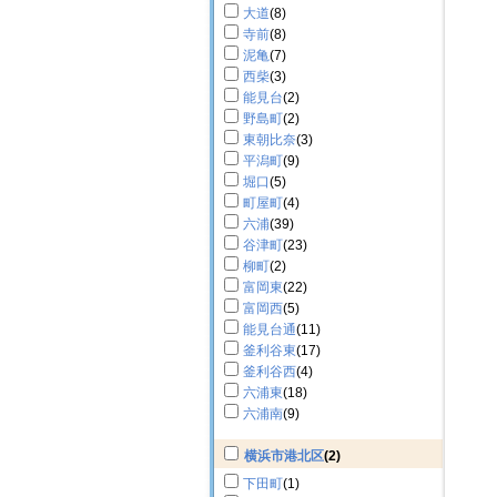
大道
(8)
寺前
(8)
泥亀
(7)
西柴
(3)
能見台
(2)
野島町
(2)
東朝比奈
(3)
平潟町
(9)
堀口
(5)
町屋町
(4)
六浦
(39)
谷津町
(23)
柳町
(2)
富岡東
(22)
富岡西
(5)
能見台通
(11)
釜利谷東
(17)
釜利谷西
(4)
六浦東
(18)
六浦南
(9)
横浜市港北区
(2)
下田町
(1)