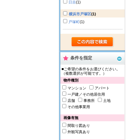
日吉
(1)
横浜市戸塚区
(1)
戸塚町
(1)
条件を指定
■ご希望の条件をお選びください。
（複数選択が可能です。）
物件種別
マンション
アパート
一戸建／その他居住用
店舗
事務所
土地
その他事業用
画像有無
間取り図あり
外観写真あり