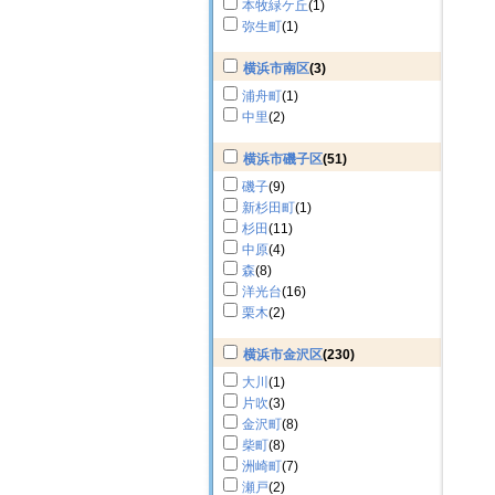
本牧緑ケ丘
(1)
弥生町
(1)
横浜市南区
(3)
浦舟町
(1)
中里
(2)
横浜市磯子区
(51)
磯子
(9)
新杉田町
(1)
杉田
(11)
中原
(4)
森
(8)
洋光台
(16)
栗木
(2)
横浜市金沢区
(230)
大川
(1)
片吹
(3)
金沢町
(8)
柴町
(8)
洲崎町
(7)
瀬戸
(2)