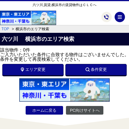
六ツ川,賃貸,横浜市の賃貸物件はＣＬＣへ
メ
TOP
横浜市のエリア検索
六ツ川 横浜市のエリア検索
該当物件：0件
ご入力いただいた条件に合致する物件はございませんでした。
条件を変更して再度検索してください。
エリア変更
条件変更
ホームに戻る
PC向けサイトへ