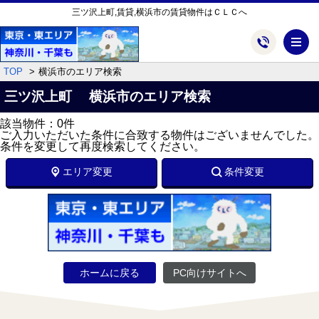
三ツ沢上町,賃貸,横浜市の賃貸物件はＣＬＣへ
メ
TOP
横浜市のエリア検索
三ツ沢上町 横浜市のエリア検索
該当物件：0件
ご入力いただいた条件に合致する物件はございませんでした。
条件を変更して再度検索してください。
エリア変更
条件変更
ホームに戻る
PC向けサイトへ