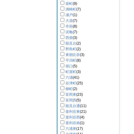
柴町
(9)
洲崎町
(7)
瀬戸
(1)
大道
(7)
寺前
(8)
泥亀
(7)
西柴
(3)
能見台
(2)
野島町
(2)
東朝比奈
(3)
平潟町
(8)
堀口
(5)
町屋町
(3)
六浦
(41)
谷津町
(25)
柳町
(2)
富岡東
(23)
富岡西
(5)
能見台通
(11)
釜利谷東
(21)
釜利谷西
(4)
釜利谷南
(1)
六浦東
(17)