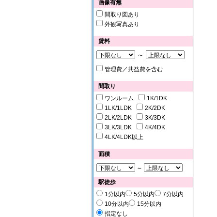
画像有無
間取り図あり
外観写真あり
賃料
～
管理費／共益費を含む
間取り
ワンルーム
1K/1DK
1LK/1LDK
2K/2DK
2LK/2LDK
3K/3DK
3LK/3LDK
4K/4DK
4LK/4LDK以上
面積
～
駅徒歩
1分以内
5分以内
7分以内
10分以内
15分以内
指定なし