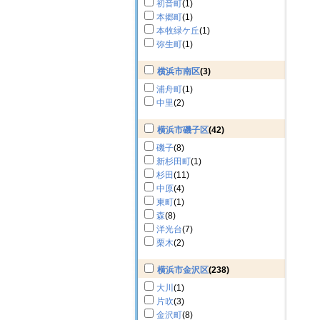
初音町
(1)
本郷町
(1)
本牧緑ケ丘
(1)
弥生町
(1)
横浜市南区
(3)
浦舟町
(1)
中里
(2)
横浜市磯子区
(42)
磯子
(8)
新杉田町
(1)
杉田
(11)
中原
(4)
東町
(1)
森
(8)
洋光台
(7)
栗木
(2)
横浜市金沢区
(238)
大川
(1)
片吹
(3)
金沢町
(8)