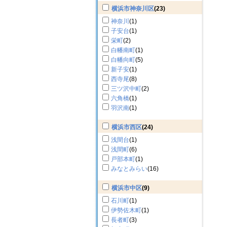
横浜市神奈川区
(23)
神奈川
(1)
子安台
(1)
栄町
(2)
白幡南町
(1)
白幡向町
(5)
新子安
(1)
西寺尾
(8)
三ツ沢中町
(2)
六角橋
(1)
羽沢南
(1)
横浜市西区
(24)
浅間台
(1)
浅間町
(6)
戸部本町
(1)
みなとみらい
(16)
横浜市中区
(9)
石川町
(1)
伊勢佐木町
(1)
長者町
(3)