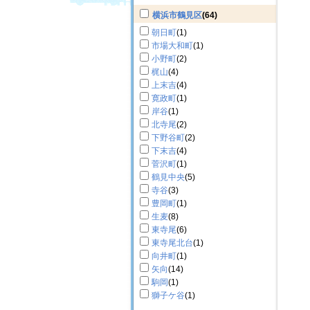
横浜市鶴見区
(64)
朝日町
(1)
市場大和町
(1)
小野町
(2)
梶山
(4)
上末吉
(4)
寛政町
(1)
岸谷
(1)
北寺尾
(2)
下野谷町
(2)
下末吉
(4)
菅沢町
(1)
鶴見中央
(5)
寺谷
(3)
豊岡町
(1)
生麦
(8)
東寺尾
(6)
東寺尾北台
(1)
向井町
(1)
矢向
(14)
駒岡
(1)
獅子ケ谷
(1)