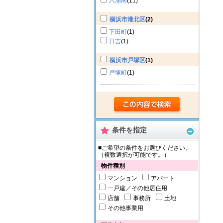
六浦南
(11)
横浜市港北区
(2)
下田町
(1)
日吉
(1)
横浜市戸塚区
(1)
戸塚町
(1)
条件を指定
■ご希望の条件をお選びください。
（複数選択が可能です。）
物件種別
マンション
アパート
一戸建／その他居住用
店舗
事務所
土地
その他事業用