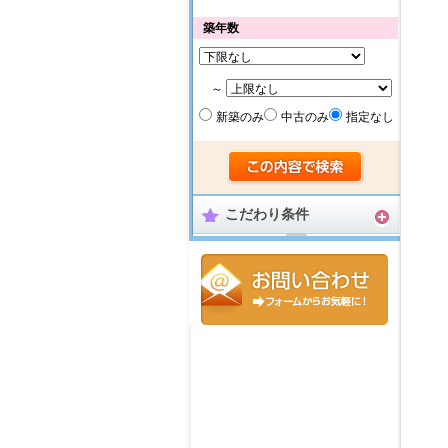
築年数
～
新築のみ
中古のみ
指定なし
こだわり条件