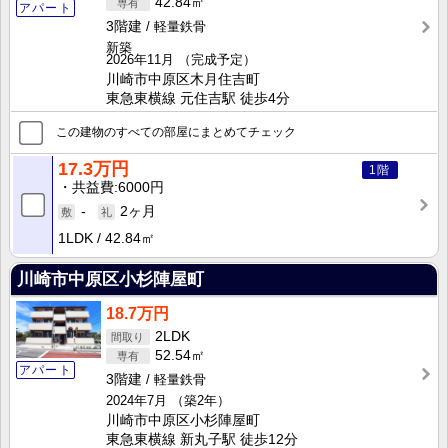
42.84㎡
アパート
3階建
軽量鉄骨
新築
2026年11月
（完成予定）
川崎市中原区木月住吉町
東急東横線 元住吉駅 徒歩4分
この建物のすべての部屋にまとめてチェック
17.3万円
1階
共益費
6000円
-
2ヶ月
1LDK
42.84㎡
川崎市中原区小杉陣屋町
18.7万円
2LDK
52.54㎡
アパート
3階建
軽量鉄骨
2024年7月
（築2年）
川崎市中原区小杉陣屋町
東急東横線 新丸子駅 徒歩12分