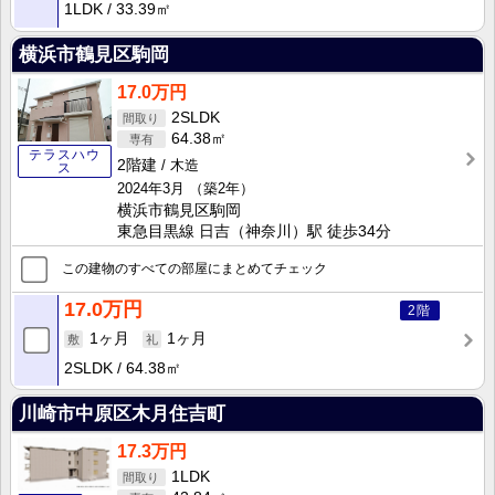
1LDK
33.39㎡
横浜市鶴見区駒岡
17.0万円
2SLDK
64.38㎡
テラスハウ
2階建
木造
ス
2024年3月
（築2年）
横浜市鶴見区駒岡
東急目黒線 日吉（神奈川）駅 徒歩34分
この建物のすべての部屋にまとめてチェック
17.0万円
2階
1ヶ月
1ヶ月
2SLDK
64.38㎡
川崎市中原区木月住吉町
17.3万円
1LDK