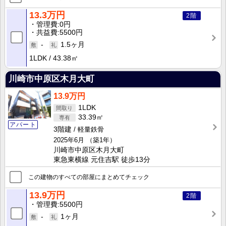
13.3万円
2階
管理費
0円
共益費
5500円
-
1.5ヶ月
1LDK
43.38㎡
川崎市中原区木月大町
13.9万円
1LDK
33.39㎡
アパート
3階建
軽量鉄骨
2025年6月
（築1年）
川崎市中原区木月大町
東急東横線 元住吉駅 徒歩13分
この建物のすべての部屋にまとめてチェック
13.9万円
2階
管理費
5500円
-
1ヶ月