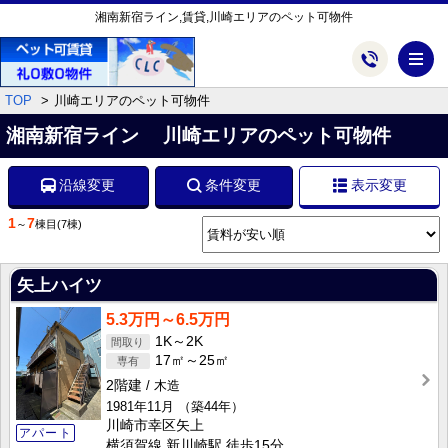
湘南新宿ライン,賃貸,川崎エリアのペット可物件
メ
TOP
川崎エリアのペット可物件
湘南新宿ライン 川崎エリアのペット可物件
沿線変更
条件変更
表示変更
1
7
～
棟目
(7棟)
矢上ハイツ
5.3万円～6.5万円
1K～2K
17㎡～25㎡
2階建
木造
1981年11月
（築44年）
川崎市幸区矢上
アパート
横須賀線 新川崎駅 徒歩15分