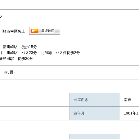
ツ
川崎市幸区矢上
 新川崎駅 徒歩15分
線 川崎駅 バス23分 北加瀬 バス停徒歩2分
鹿島田駅 徒歩20分
 K(3畳)
部屋向き
南東
築年月
1981年