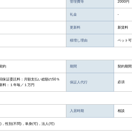
管理費等
2000円
礼金
-
更新料
新賃料 
積増し理由
ペット可
契約
期間
契約期間
回保証委託料：月額支払い総額の50％
必須
保証人代行
新料：１年毎／１万円
入居時期
相談
)，性別(不問)，単身(可)，法人(可)