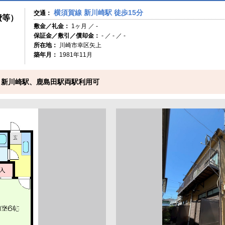
横須賀線 新川崎駅 徒歩15分
交通：
費等）
敷金／礼金：
1ヶ月 ／ -
保証金／敷引／償却金：
- ／ - ／ -
所在地：
川崎市幸区矢上
築年月：
1981年11月
 新川崎駅、鹿島田駅両駅利用可