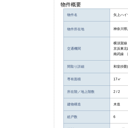
物件概要
物件名
矢上ハイ
神奈川県
物件所在地
横須賀線
交通機関
京浜東北
南武線 
間取り詳細
和室(6畳)
専有面積
17㎡
所在階／地上階数
2 / 2
建物構造
木造
総戸数
6