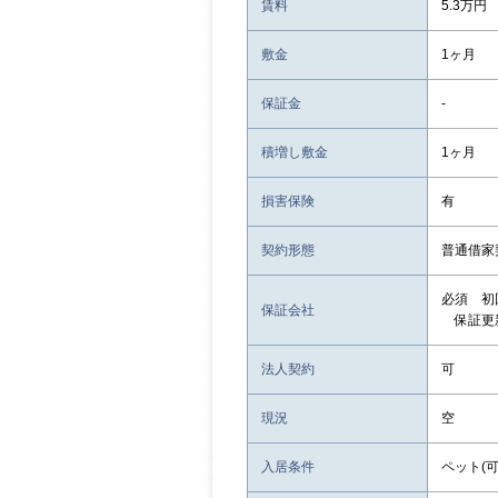
賃料
5.3万円
敷金
1ヶ月
保証金
-
積増し敷金
1ヶ月
損害保険
有
契約形態
普通借家
必須 初
保証会社
保証更
法人契約
可
現況
空
入居条件
ペット(可