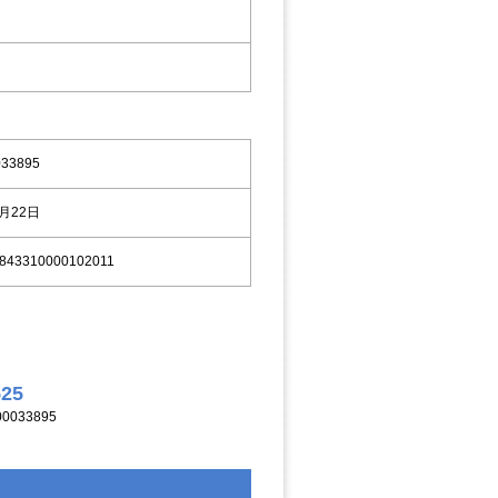
033895
8月22日
843310000102011
525
033895