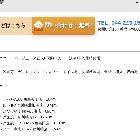
1
関
TEL: 044-223-1
問い合わせ（無料）
などはこちら
お問い合わせ番号: kw0000
コニー，２Ｆ以上，保証人(不要)，カード決済可(入居時費用)
ロ設置可，ガスキッチン，シャワー，トイレ有，洗濯機置場，天袋，押入，収納有，
ー
ﾛｰｿﾝｽﾄｱ100 川崎矢上店 104m
ｾﾌﾞﾝｲﾚﾌﾞﾝ 川崎北加瀬店 374m
：いなげや 川崎南加瀬店 696m
グ施設：新川崎ｽｸｴｱ 1267m
グ施設：TSUTAYA 鹿島田店 1593m
ター：島忠ﾎーﾑｽﾞ新川崎店 2633m