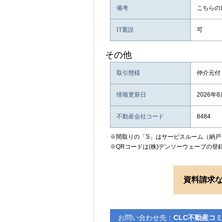
備考
こちらの
IT重説
可
その他
取引態様
仲介元付
情報更新日
2026年
不動産会社コード
8484
※間取りの「S」はサービスルーム（納戸
※QRコードは(株)デンソーウェーブの登
資料請求
お問い合わせ先：
CLC不動産コ