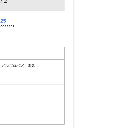
 / 2
525
033895
ガス(プロパン)，電気