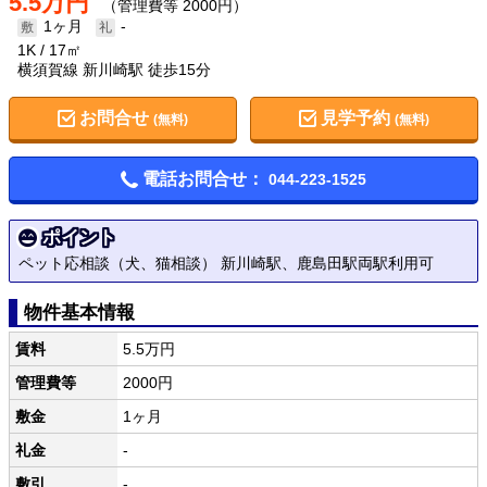
5.5万円
（管理費等 2000円）
1ヶ月
-
1K
17㎡
横須賀線 新川崎駅 徒歩15分
お問合せ
見学予約
(無料)
(無料)
電話お問合せ：
044-223-1525
ポイント
ペット応相談（犬、猫相談） 新川崎駅、鹿島田駅両駅利用可
物件基本情報
賃料
5.5万円
管理費等
2000円
敷金
1ヶ月
礼金
-
敷引
-