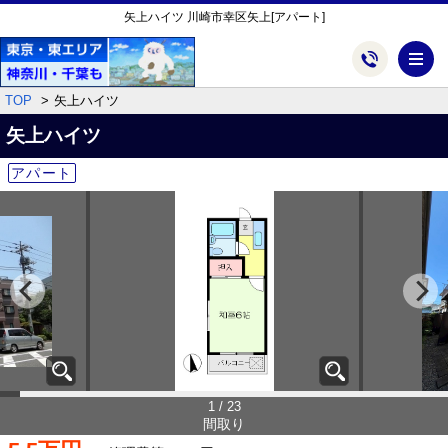
矢上ハイツ 川崎市幸区矢上[アパート]
メ
TOP
矢上ハイツ
矢上ハイツ
アパート
1 / 23
間取り