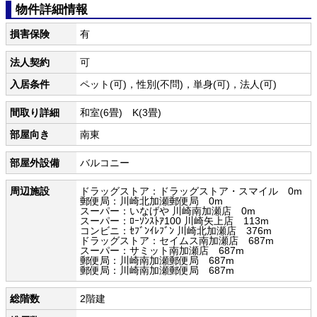
物件詳細情報
損害保険
有
法人契約
可
入居条件
ペット(可)，性別(不問)，単身(可)，法人(可)
間取り詳細
和室(6畳) K(3畳)
部屋向き
南東
部屋外設備
バルコニー
周辺施設
ドラッグストア：ドラッグストア・スマイル 0m
郵便局：川崎北加瀬郵便局 0m
スーパー：いなげや 川崎南加瀬店 0m
スーパー：ﾛｰｿﾝｽﾄｱ100 川崎矢上店 113m
コンビニ：ｾﾌﾞﾝｲﾚﾌﾞﾝ 川崎北加瀬店 376m
ドラッグストア：セイムス南加瀬店 687m
スーパー：サミット南加瀬店 687m
郵便局：川崎南加瀬郵便局 687m
郵便局：川崎南加瀬郵便局 687m
総階数
2階建