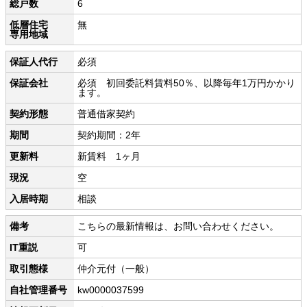
総戸数
6
低層住宅
無
専用地域
保証人代行
必須
保証会社
必須 初回委託料賃料50％、以降毎年1万円かかり
ます。
契約形態
普通借家契約
期間
契約期間：2年
更新料
新賃料 1ヶ月
現況
空
入居時期
相談
備考
こちらの最新情報は、お問い合わせください。
IT重説
可
取引態様
仲介元付（一般）
自社管理番号
kw0000037599