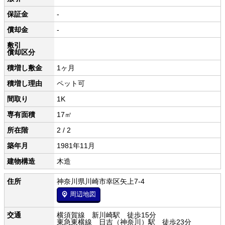
保証金
-
償却金
-
敷引
償却区分
積増し敷金
1ヶ月
積増し理由
ペット可
間取り
1K
専有面積
17㎡
所在階
2 / 2
築年月
1981年11月
建物構造
木造
住所
神奈川県川崎市幸区矢上7-4
周辺地図
交通
横須賀線 新川崎駅 徒歩15分
東急東横線 日吉（神奈川）駅 徒歩23分