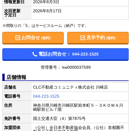
情報更新日
2026年8月3日
次回更新
2026年8月17日
予定日
※間取りの「S」はサービスルーム（納戸）です。
お問合せ
見学予約
(無料)
(無料)
電話お問合せ：
044-223-1525
管理番号： kw0000037599
店舗情報
店舗名
CLC不動産コミュニティ株式会社 川崎店
電話番号
044-223-1525
住所
神奈川県川崎市川崎区駅前本町５－３ＫＯＷＡ川
崎駅前ビル７階
免許番号
国土交通大臣（4）第7875号
加盟団体
（公社）全日本不動産協会会員,（公社）首都圏不