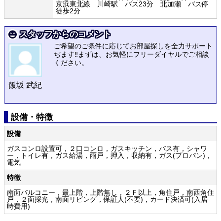
京浜東北線 川崎駅 バス23分 北加瀬 バス停
徒歩2分
スタッフからのコメント
ご希望のご条件に応じてお部屋探しを全力サポート
ぢます‼まずは、お気軽にフリーダイヤルでご相談
ください。
飯坂 武紀
設備・特徴
設備
ガスコンロ設置可，２口コンロ，ガスキッチン，バス有，シャワ
ー，トイレ有，ガス給湯，雨戸，押入，収納有，ガス(プロパン)，
電気
特徴
南面バルコニー，最上階，上階無し，２Ｆ以上，角住戸，南西角住
戸，２面採光，南面リビング，保証人(不要)，カード決済可(入居
時費用)