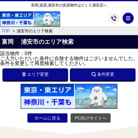
富岡,賃貸,浦安市の賃貸物件はＣＬＣ浦安店へ
メ
TOP
浦安市のエリア検索
富岡 浦安市のエリア検索
該当物件：0件
ご入力いただいた条件に合致する物件はございませんでした。
条件を変更して再度検索してください。
エリア変更
条件変更
ホームに戻る
PC向けサイトへ