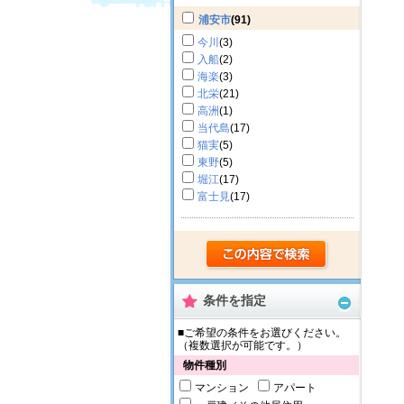
浦安市
(91)
今川
(3)
入船
(2)
海楽
(3)
北栄
(21)
高洲
(1)
当代島
(17)
猫実
(5)
東野
(5)
堀江
(17)
富士見
(17)
条件を指定
■ご希望の条件をお選びください。
（複数選択が可能です。）
物件種別
マンション
アパート