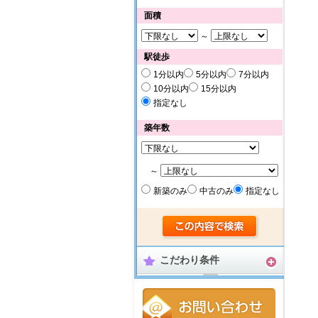
面積
～
駅徒歩
1分以内
5分以内
7分以内
10分以内
15分以内
指定なし
築年数
～
新築のみ
中古のみ
指定なし
こだわり条件