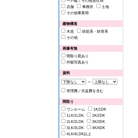
一戸建／その他居住用
店舗
事務所
土地
その他事業用
建物構造
木造
鉄筋系・鉄骨系
その他
画像有無
間取り図あり
外観写真あり
賃料
～
管理費／共益費を含む
間取り
ワンルーム
1K/1DK
1LK/1LDK
2K/2DK
2LK/2LDK
3K/3DK
3LK/3LDK
4K/4DK
4LK/4LDK以上