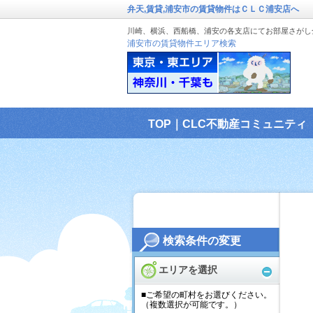
弁天,賃貸,浦安市の賃貸物件はＣＬＣ浦安店へ
川崎、横浜、西船橋、浦安の各支店にてお部屋さがし
浦安市の賃貸物件エリア検索
TOP｜CLC不動産コミュニティ
検索条件の変更
エリアを選択
■ご希望の町村をお選びください。
（複数選択が可能です。）