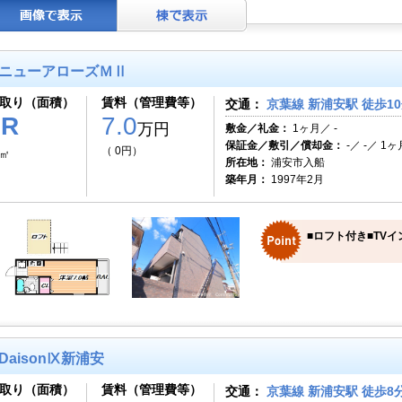
ニューアローズＭⅡ
取り（面積）
賃料（管理費等）
交通：
京葉線 新浦安駅 徒歩1
1R
7.0
万円
敷金／礼金：
1ヶ月／ -
保証金／敷引／償却金：
-／ -／ 1ヶ
（ 0円）
7㎡
所在地：
浦安市入船
築年月：
1997年2月
■ロフト付き■TV
DaisonⅨ新浦安
取り（面積）
賃料（管理費等）
交通：
京葉線 新浦安駅 徒歩8