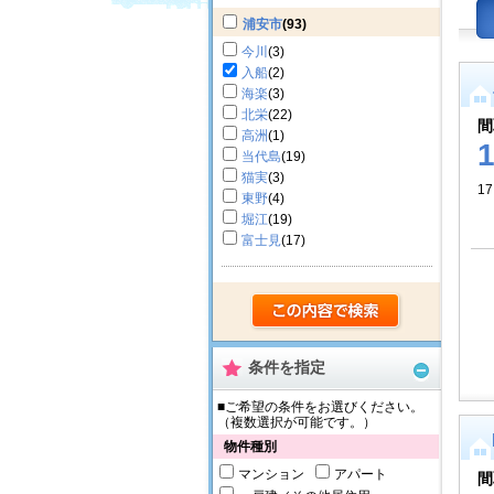
浦安市
(93)
今川
(3)
入船
(2)
海楽
(3)
北栄
(22)
間
高洲
(1)
当代島
(19)
猫実
(3)
1
東野
(4)
堀江
(19)
富士見
(17)
条件を指定
■ご希望の条件をお選びください。
（複数選択が可能です。）
物件種別
マンション
アパート
間