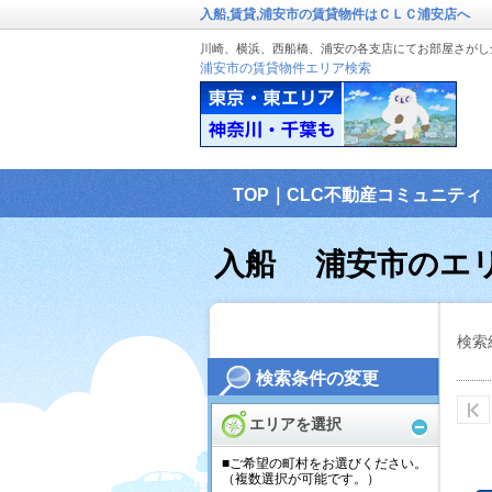
入船,賃貸,浦安市の賃貸物件はＣＬＣ浦安店へ
川崎、横浜、西船橋、浦安の各支店にてお部屋さがし
浦安市の賃貸物件エリア検索
TOP｜CLC不動産コミュニティ
入船 浦安市のエ
検索
検索条件の変更
エリアを選択
■ご希望の町村をお選びください。
（複数選択が可能です。）