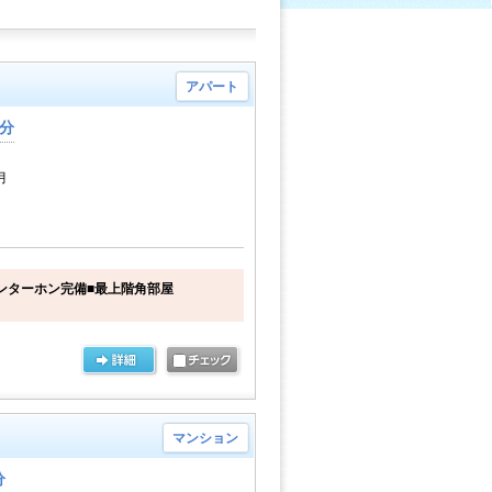
アパート
0分
月
インターホン完備■最上階角部屋
マンション
分