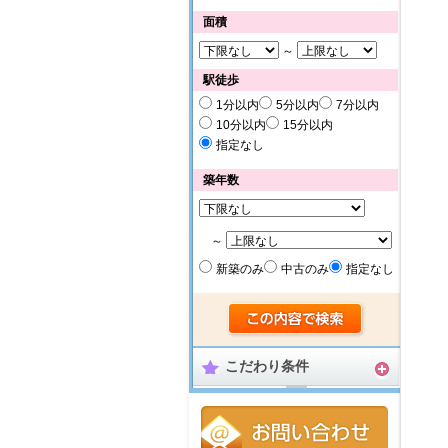
面積
～
駅徒歩
1分以内
5分以内
7分以内
10分以内
15分以内
指定なし
築年数
～
新築のみ
中古のみ
指定なし
こだわり条件