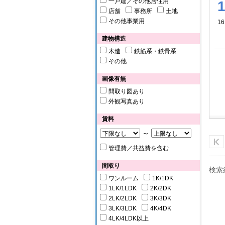
一戸建／その他居住用
店舗
事務所
土地
その他事業用
16
建物構造
木造
鉄筋系・鉄骨系
その他
画像有無
間取り図あり
外観写真あり
賃料
～
管理費／共益費を含む
間取り
検索
ワンルーム
1K/1DK
1LK/1LDK
2K/2DK
2LK/2LDK
3K/3DK
3LK/3LDK
4K/4DK
4LK/4LDK以上