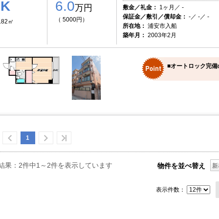
1K
6.0
万円
敷金／礼金：
1ヶ月／ -
保証金／敷引／償却金：
-／ -／ -
（ 5000円）
.82㎡
所在地：
浦安市入船
築年月：
2003年2月
■オートロック完備
1
結果：2件中1～2件を表示しています
物件を並べ替え
新
表示件数：