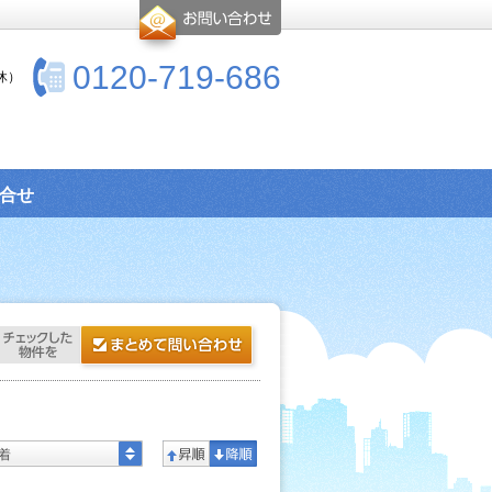
0120-719-686
休）
合せ
着