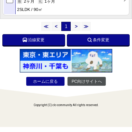
2ヶ月
1ヶ月
2SLDK
90㎡
≪
<
1
>
≫
沿線変更
条件変更
ホームに戻る
PC向けサイトへ
Copyright (C) clc-community All rights reserved.