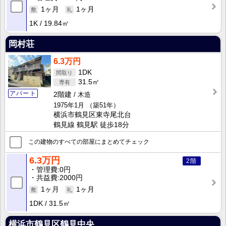
1ヶ月
1ヶ月
1K
19.84㎡
岡村荘
6.3万円
1DK
31.5㎡
アパート
2階建
木造
1975年1月
（築51年）
横浜市鶴見区東寺尾北台
鶴見線 鶴見駅 徒歩18分
この建物のすべての部屋にまとめてチェック
6.3万円
2階
管理費
0円
共益費
2000円
1ヶ月
1ヶ月
1DK
31.5㎡
横浜市鶴見区鶴見中央