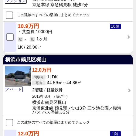
マンション
京急本線 京急鶴見駅 徒歩2分
この建物のすべての部屋にまとめてチェック
10.9万円
10階
共益費
10000円
-
1ヶ月
1K
20.96㎡
横浜市鶴見区梶山
12.0万円
1LDK
44.59㎡～44.86㎡
アパート
2階建
軽量鉄骨
2019年8月
（築7年）
横浜市鶴見区梶山
京浜東北線 鶴見駅 バス13分 三ツ池公園／臨港
バス バス停徒歩2分
この建物のすべての部屋にまとめてチェック
12.0万円
1階