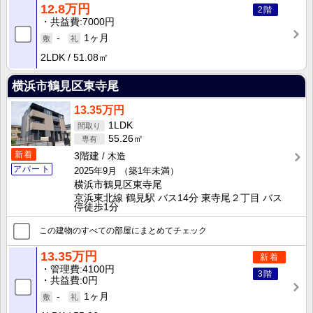
12.8万円
2階
共益費
7000円
-
1ヶ月
2LDK
51.08㎡
横浜市鶴見区東寺尾
13.35万円
1LDK
55.26㎡
新着
3階建
木造
アパート
2025年9月
（築1年未満）
横浜市鶴見区東寺尾
京浜東北線 鶴見駅 バス14分 東寺尾２丁目 バス
停徒歩1分
この建物のすべての部屋にまとめてチェック
13.35万円
新着
管理費
4100円
3階
共益費
0円
-
1ヶ月