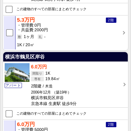
この建物のすべての部屋にまとめてチェック
5.3万円
2階
管理費
0円
共益費
2000円
1ヶ月
-
1K
20㎡
横浜市鶴見区岸谷
6.0万円
1K
19.84㎡
アパート
2階建
木造
2006年12月
（築19年）
横浜市鶴見区岸谷
京急本線 生麦駅 徒歩9分
この建物のすべての部屋にまとめてチェック
6.0万円
2階
管理費
5000円