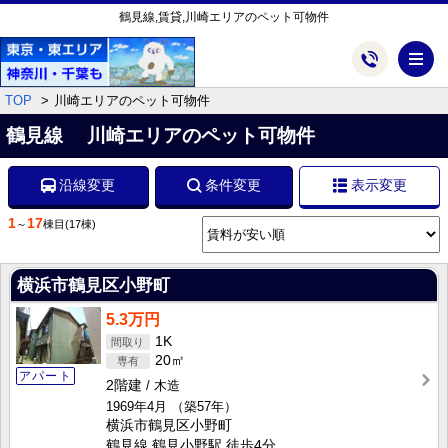
鶴見線,賃貸,川崎エリアのペット可物件
メ
TOP
川崎エリアのペット可物件
鶴見線 川崎エリアのペット可物件
沿線変更
条件変更
表示変更
1
17
～
棟目
(17棟)
横浜市鶴見区小野町
5.3万円
1K
20㎡
アパート
2階建
木造
1969年4月
（築57年）
横浜市鶴見区小野町
鶴見線 鶴見小野駅 徒歩4分