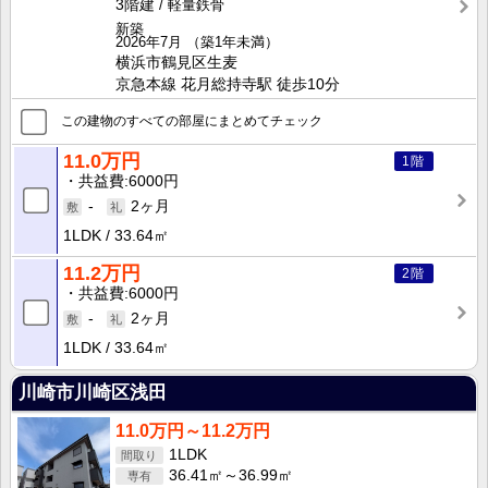
3階建
軽量鉄骨
新築
2026年7月
（築1年未満）
横浜市鶴見区生麦
京急本線 花月総持寺駅 徒歩10分
この建物のすべての部屋にまとめてチェック
11.0万円
1階
共益費
6000円
-
2ヶ月
1LDK
33.64㎡
11.2万円
2階
共益費
6000円
-
2ヶ月
1LDK
33.64㎡
川崎市川崎区浅田
11.0万円～11.2万円
1LDK
36.41㎡～36.99㎡