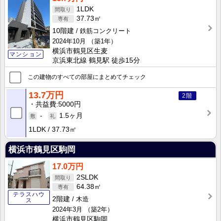
1LDK
37.73㎡
10階建
鉄筋コンクリート
2024年10月
（築1年）
横浜市鶴見区生麦
マンション
京浜東北線 鶴見駅 徒歩15分
この建物のすべての部屋にまとめてチェック
13.7万円
2階
共益費
5000円
-
1.5ヶ月
1LDK
37.73㎡
横浜市鶴見区駒岡
17.0万円
2SLDK
64.38㎡
テラスハウ
2階建
木造
ス
2024年3月
（築2年）
横浜市鶴見区駒岡