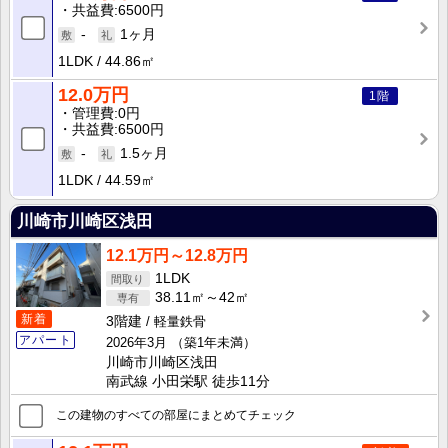
共益費
6500円
-
1ヶ月
1LDK
44.86㎡
12.0万円
1階
管理費
0円
共益費
6500円
-
1.5ヶ月
1LDK
44.59㎡
川崎市川崎区浅田
12.1万円～12.8万円
1LDK
38.11㎡～42㎡
新着
3階建
軽量鉄骨
アパート
2026年3月
（築1年未満）
川崎市川崎区浅田
南武線 小田栄駅 徒歩11分
この建物のすべての部屋にまとめてチェック