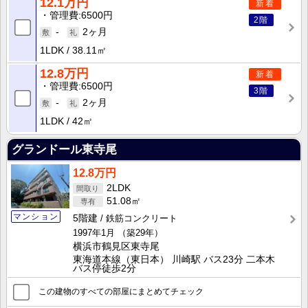
12.1万円
新着
管理費
6500円
2階
-
2ヶ月
1LDK
38.11㎡
12.8万円
新着
管理費
6500円
3階
-
2ヶ月
1LDK
42㎡
グランドール東寺尾
12.8万円
2LDK
51.08㎡
マンション
5階建
鉄筋コンクリート
1997年1月
（築29年）
横浜市鶴見区東寺尾
東海道本線（東日本） 川崎駅 バス23分 二本木
バス停徒歩2分
この建物のすべての部屋にまとめてチェック