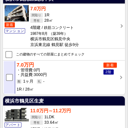
7.0万円
1R
28㎡
新着
4階建
鉄筋コンクリート
マンション
1987年8月
（築39年）
横浜市鶴見区鶴見中央
京浜東北線 鶴見駅 徒歩9分
この建物のすべての部屋にまとめてチェック
7.0万円
新着
管理費
0円
2階
共益費
3000円
1ヶ月
-
1R
28㎡
横浜市鶴見区生麦
11.0万円～11.2万円
1LDK
33.64㎡
アパート