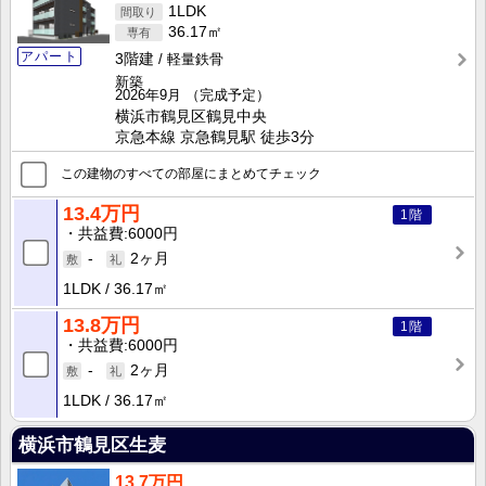
1LDK
36.17㎡
アパート
3階建
軽量鉄骨
新築
2026年9月
（完成予定）
横浜市鶴見区鶴見中央
京急本線 京急鶴見駅 徒歩3分
この建物のすべての部屋にまとめてチェック
13.4万円
1階
共益費
6000円
-
2ヶ月
1LDK
36.17㎡
13.8万円
1階
共益費
6000円
-
2ヶ月
1LDK
36.17㎡
横浜市鶴見区生麦
13.7万円