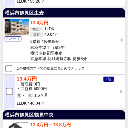
1LDK
55.26㎡
横浜市鶴見区生麦
13.4万円
1LDK
40.04㎡
アパート
3階建
軽量鉄骨
2022年12月
（築3年）
横浜市鶴見区生麦
京急本線 花月総持寺駅 徒歩3分
この建物のすべての部屋にまとめてチェック
13.4万円
2階
管理費
0円
共益費
5000円
-
1.5ヶ月
1LDK
40.04㎡
横浜市鶴見区鶴見中央
13.4万円～13.8万円