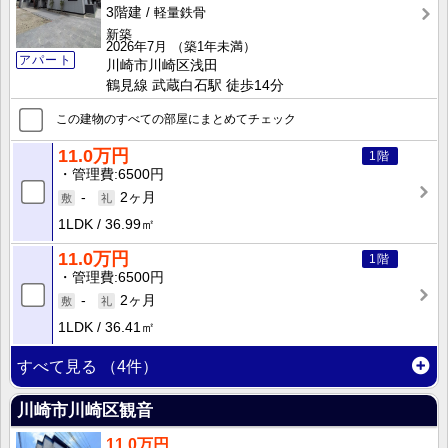
3階建
軽量鉄骨
新築
2026年7月
（築1年未満）
アパート
川崎市川崎区浅田
鶴見線 武蔵白石駅 徒歩14分
この建物のすべての部屋にまとめてチェック
11.0万円
1階
管理費
6500円
-
2ヶ月
1LDK
36.99㎡
11.0万円
1階
管理費
6500円
-
2ヶ月
1LDK
36.41㎡
すべて見る
（4件）
川崎市川崎区観音
11.0万円