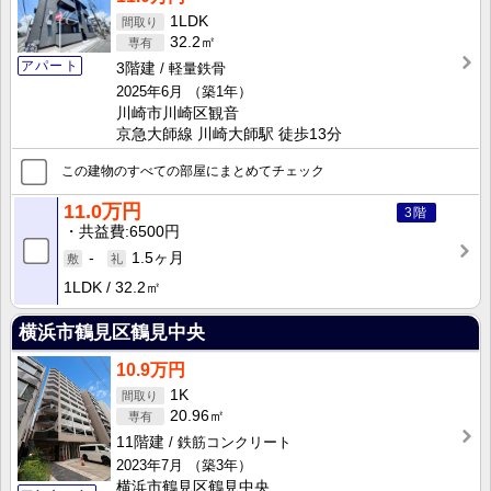
1LDK
32.2㎡
アパート
3階建
軽量鉄骨
2025年6月
（築1年）
川崎市川崎区観音
京急大師線 川崎大師駅 徒歩13分
この建物のすべての部屋にまとめてチェック
11.0万円
3階
共益費
6500円
-
1.5ヶ月
1LDK
32.2㎡
横浜市鶴見区鶴見中央
10.9万円
1K
20.96㎡
11階建
鉄筋コンクリート
2023年7月
（築3年）
横浜市鶴見区鶴見中央