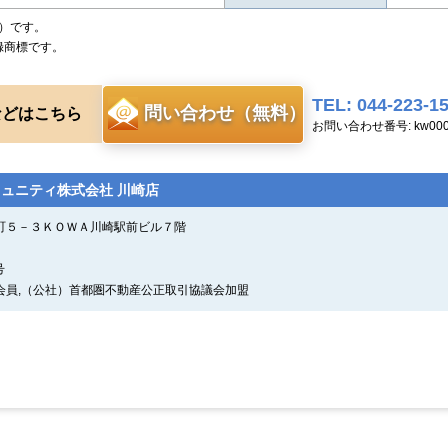
）です。
録商標です。
TEL: 044-223-1
問い合わせ（無料）
などはこちら
お問い合わせ番号: kw0000
ミュニティ株式会社 川崎店
本町５－３ＫＯＷＡ川崎駅前ビル７階
号
会員,（公社）首都圏不動産公正取引協議会加盟