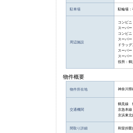
駐車場
駐輪場：
コンビニ：
スーパー：
コンビニ：
スーパー：
周辺施設
ドラッグス
スーパー
スーパー：O
役所：鶴
物件概要
神奈川県
物件所在地
鶴見線 
交通機関
京急本線
京浜東北
間取り詳細
和室(6畳)