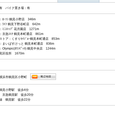
有 バイク置き場：有
ﾛｰｿﾝ 鶴見小野店 346m
ﾗｲﾌ 鶴見下野谷町店 642m
ﾐﾆｽﾄｯﾌﾟ 花月園店 1271m
京急ｽﾄｱ 鶴見本町通店 861m
トア：くすりｾｲｼﾞｮｰ鶴見本町通店 853m
：まいばすけっと 鶴見本町通店 836m
lympic(ｵﾘﾝﾋﾟｯｸ) 鶴見中央店 1244m
見区役所 1670m
横浜市鶴見区小野町
鶴見小野駅 徒歩4分
 京急鶴見駅 徒歩20分
線 鶴見駅 徒歩22分