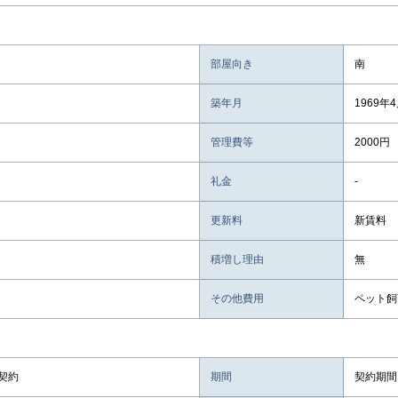
部屋向き
南
築年月
1969年
管理費等
2000円
礼金
-
更新料
新賃料 
積増し理由
無
その他費用
ペット飼
契約
期間
契約期間