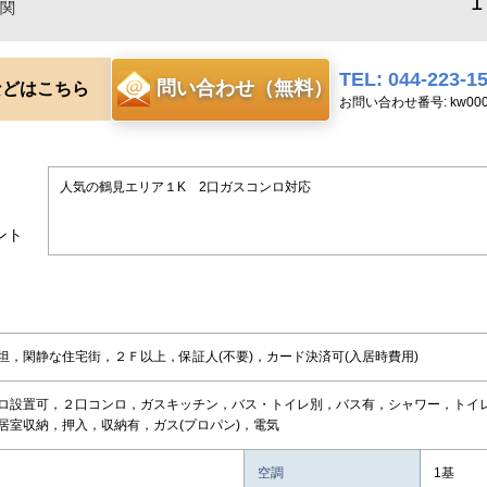
1
関
TEL: 044-223-1
問い合わせ（無料）
などはこちら
お問い合わせ番号: kw0000
人気の鶴見エリア１K 2口ガスコンロ対応
ント
坦，閑静な住宅街，２Ｆ以上，保証人(不要)，カード決済可(入居時費用)
ロ設置可，２口コンロ，ガスキッチン，バス・トイレ別，バス有，シャワー，トイ
居室収納，押入，収納有，ガス(プロパン)，電気
空調
1基