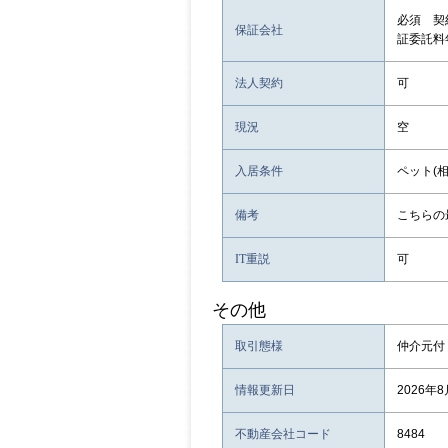
必須 契
保証会社
証委託料年
法人契約
可
現況
空
入居条件
ペット(相
備考
こちらの
IT重説
可
その他
取引態様
仲介元付
情報更新日
2026年
不動産会社コード
8484