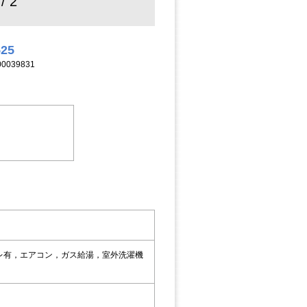
 / 2
525
039831
レ有，エアコン，ガス給湯，室外洗濯機