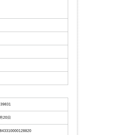
039831
8月20日
843310000128820