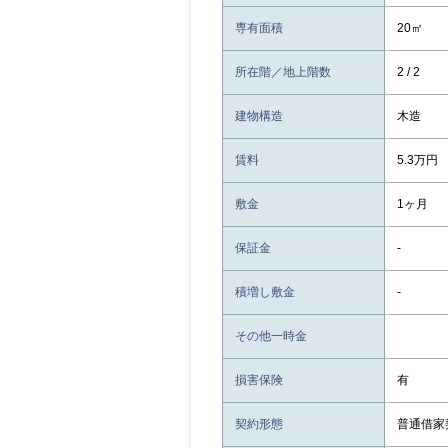
専有面積
20㎡
所在階／地上階数
2 / 2
建物構造
木造
賃料
5.3万円
敷金
1ヶ月
保証金
-
積増し敷金
-
その他一時金
損害保険
有
契約形態
普通借家