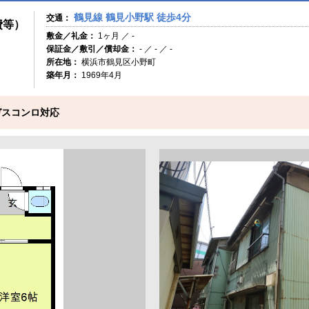
鶴見線 鶴見小野駅 徒歩4分
交通：
費等）
敷金／礼金：
1ヶ月 ／ -
保証金／敷引／償却金：
- ／ - ／ -
所在地：
横浜市鶴見区小野町
築年月：
1969年4月
口ガスコンロ対応