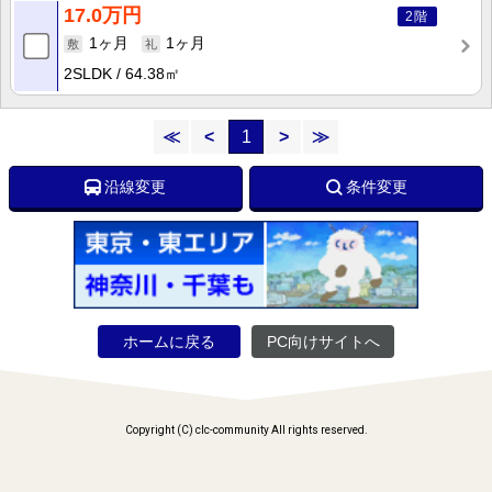
17.0万円
2階
1ヶ月
1ヶ月
2SLDK
64.38㎡
≪
<
1
>
≫
沿線変更
条件変更
ホームに戻る
PC向けサイトへ
Copyright (C) clc-community All rights reserved.