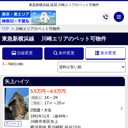
東急新横浜線,賃貸,川崎エリアのペット可物件
メ
TOP
川崎エリアのペット可物件
東急新横浜線 川崎エリアのペット可物件
沿線変更
条件変更
表示変更
1
4
～
棟目
(4棟)
矢上ハイツ
5.5万円～6.5万円
1K～2K
17㎡～25㎡
2階建
木造
1981年11月
（築44年）
川崎市幸区矢上
アパート
横須賀線 新川崎駅 徒歩15分