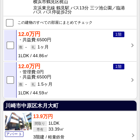
横浜市鶴見区梶山
京浜東北線 鶴見駅 バス13分 三ツ池公園／臨港
バス バス停徒歩2分
この建物のすべての部屋にまとめてチェック
12.0万円
1階
共益費
6500円
-
1ヶ月
1LDK
44.86㎡
12.0万円
1階
管理費
0円
共益費
6500円
-
1.5ヶ月
1LDK
44.59㎡
川崎市中原区木月大町
13.9万円
1LDK
33.39㎡
アパート
3階建
軽量鉄骨