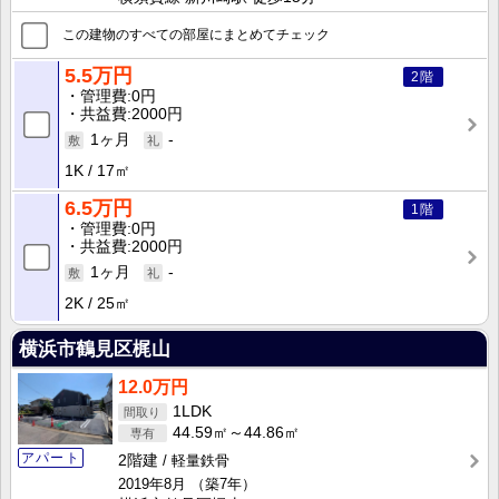
この建物のすべての部屋にまとめてチェック
5.5万円
2階
管理費
0円
共益費
2000円
1ヶ月
-
1K
17㎡
6.5万円
1階
管理費
0円
共益費
2000円
1ヶ月
-
2K
25㎡
横浜市鶴見区梶山
12.0万円
1LDK
44.59㎡～44.86㎡
アパート
2階建
軽量鉄骨
2019年8月
（築7年）