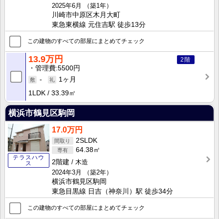
2025年6月
（築1年）
川崎市中原区木月大町
東急東横線 元住吉駅 徒歩13分
この建物のすべての部屋にまとめてチェック
13.9万円
2階
管理費
5500円
-
1ヶ月
1LDK
33.39㎡
横浜市鶴見区駒岡
17.0万円
2SLDK
64.38㎡
テラスハウ
2階建
木造
ス
2024年3月
（築2年）
横浜市鶴見区駒岡
東急目黒線 日吉（神奈川）駅 徒歩34分
この建物のすべての部屋にまとめてチェック