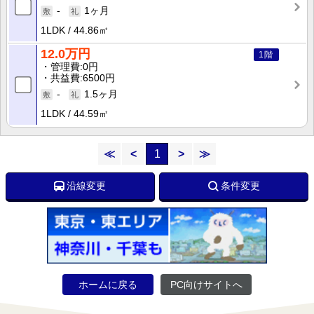
-
1ヶ月
1LDK
44.86㎡
12.0万円
1階
管理費
0円
共益費
6500円
-
1.5ヶ月
1LDK
44.59㎡
≪
<
1
>
≫
沿線変更
条件変更
ホームに戻る
PC向けサイトへ