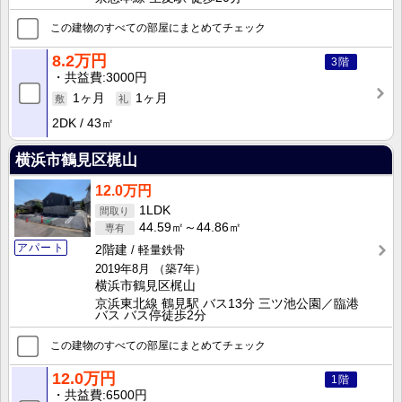
この建物のすべての部屋にまとめてチェック
8.2万円
3階
共益費
3000円
1ヶ月
1ヶ月
2DK
43㎡
横浜市鶴見区梶山
12.0万円
1LDK
44.59㎡～44.86㎡
アパート
2階建
軽量鉄骨
2019年8月
（築7年）
横浜市鶴見区梶山
京浜東北線 鶴見駅 バス13分 三ツ池公園／臨港
バス バス停徒歩2分
この建物のすべての部屋にまとめてチェック
12.0万円
1階
共益費
6500円