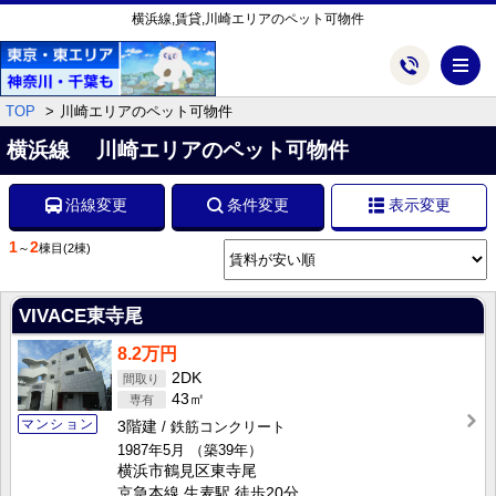
横浜線,賃貸,川崎エリアのペット可物件
メ
TOP
川崎エリアのペット可物件
横浜線 川崎エリアのペット可物件
沿線変更
条件変更
表示変更
1
2
～
棟目
(2棟)
VIVACE東寺尾
8.2万円
2DK
43㎡
マンション
3階建
鉄筋コンクリート
1987年5月
（築39年）
横浜市鶴見区東寺尾
京急本線 生麦駅 徒歩20分