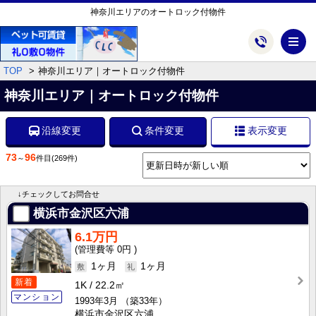
神奈川エリアのオートロック付物件
メ
TOP
神奈川エリア｜オートロック付物件
神奈川エリア｜オートロック付物件
沿線変更
条件変更
表示変更
73
96
～
件目
(269件)
↓チェックしてお問合せ
横浜市金沢区六浦
6.1万円
0円
1ヶ月
1ヶ月
新着
1K
22.2㎡
マンション
1993年3月
（築33年）
横浜市金沢区六浦