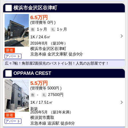
横浜市金沢区谷津町
6.5万円
0円
1ヶ月
1ヶ月
1K
24.6㎡
2016年8月
（築10年）
横浜市金沢区谷津町
新着
京急本線 金沢文庫駅 徒歩9分
アパート
広々7帖！角部屋2面採光のバストイレ別！人気のお部屋です！
OPPAMA CREST
5.5万円
5000円
-
27500円
1K
17.51㎡
新築
2026年5月
（築1年未満）
新着
横須賀市鷹取
アパート
京急本線 追浜駅 徒歩8分