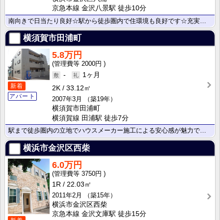
京急本線 金沢八景駅 徒歩10分
南向きで日当たり良好☆駅から徒歩圏内で住環境も良好です☆充実した設備仕様☆
横須賀市田浦町
5.8万円
2000円
-
1ヶ月
新着
2K
33.12㎡
アパート
2007年3月
（築19年）
横須賀市田浦町
横須賀線 田浦駅 徒歩7分
駅まで徒歩圏内の立地でハウスメーカー施工による安心感が魅力です！新生活にちょうどいい設備がそろってい･･･
横浜市金沢区西柴
6.0万円
3750円
1R
22.03㎡
2011年2月
（築15年）
横浜市金沢区西柴
京急本線 金沢文庫駅 徒歩15分