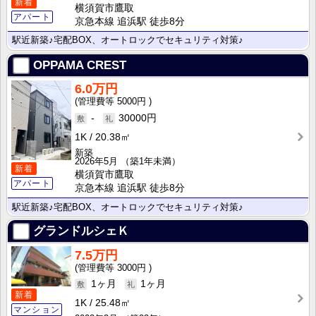
新着
横須賀市鷹取
アパート
京急本線 追浜駅 徒歩8分
駅近新築♪宅配BOX、オートロックでセキュリティ対策♪
OPPAMA CREST
6.0万円
5000円
-
30000円
1K
20.38㎡
新築
2026年5月
（築1年未満）
新着
横須賀市鷹取
アパート
京急本線 追浜駅 徒歩8分
駅近新築♪宅配BOX、オートロックでセキュリティ対策♪
グランドルシェＫ
7.5万円
3000円
1ヶ月
1ヶ月
新着
1K
25.48㎡
マンション