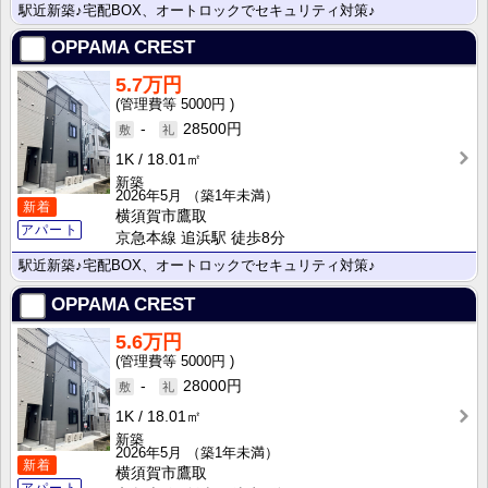
駅近新築♪宅配BOX、オートロックでセキュリティ対策♪
OPPAMA CREST
5.7万円
5000円
-
28500円
1K
18.01㎡
新築
2026年5月
（築1年未満）
新着
横須賀市鷹取
アパート
京急本線 追浜駅 徒歩8分
駅近新築♪宅配BOX、オートロックでセキュリティ対策♪
OPPAMA CREST
5.6万円
5000円
-
28000円
1K
18.01㎡
新築
2026年5月
（築1年未満）
新着
横須賀市鷹取
アパート