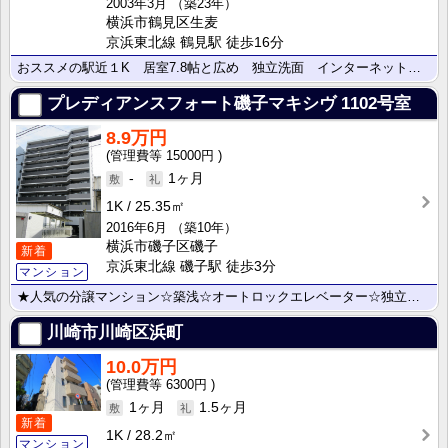
2003年3月
（築23年）
横浜市鶴見区生麦
京浜東北線 鶴見駅 徒歩16分
おススメの駅近１K 居室7.8帖と広め 独立洗面 インターネット無料
プレディアンスフォート磯子マキシヴ
1102号室
8.9万円
15000円
-
1ヶ月
1K
25.35㎡
2016年6月
（築10年）
横浜市磯子区磯子
新着
京浜東北線 磯子駅 徒歩3分
マンション
★人気の分譲マンション☆築浅☆オートロックエレベーター☆独立洗面台☆
川崎市川崎区浜町
10.0万円
6300円
1ヶ月
1.5ヶ月
新着
1K
28.2㎡
マンション