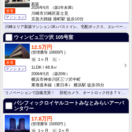
新築
2026年6月
（築1年未満）
新着
川崎市川崎区富士見
マンション
京急大師線 港町駅 徒歩10分
川崎エリア新築マンション1K♪バストイレ、宅配ボックス、エレベーター
ウィンビュ三ツ沢
105号室
12.5万円
10000円
1ヶ月
-
新着
1LDK
48.8㎡
マンション
2006年5月
（築20年）
横浜市神奈川区三ツ沢中町
東海道本線（東日本） 横浜駅 徒歩35分
リノベーションで設備充実！ 防犯カメラ、オートロック付きＴＶモニターホン、警備会社による緊急時駆け･･･
パシフィックロイヤルコートみなとみらいアーバ
ンタワー
17.8万円
15000円
1ヶ月
2ヶ月