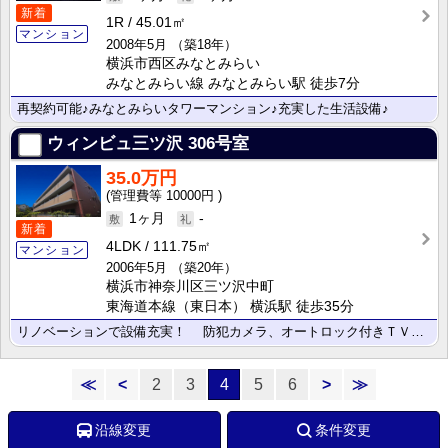
新着
1R
45.01㎡
マンション
2008年5月
（築18年）
横浜市西区みなとみらい
みなとみらい線 みなとみらい駅 徒歩7分
再契約可能♪みなとみらいタワーマンション♪充実した生活設備♪
ウィンビュ三ツ沢
306号室
35.0万円
10000円
1ヶ月
-
新着
4LDK
111.75㎡
マンション
2006年5月
（築20年）
横浜市神奈川区三ツ沢中町
東海道本線（東日本） 横浜駅 徒歩35分
リノベーションで設備充実！ 防犯カメラ、オートロック付きＴＶモニターホン、警備会社による緊急時駆け･･･
≪
<
2
3
4
5
6
>
≫
沿線変更
条件変更