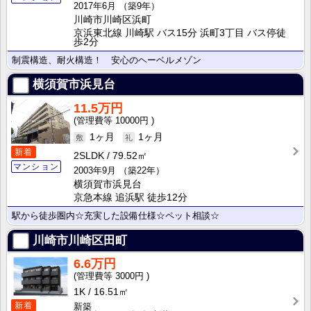
2017年6月
（築9年）
川崎市川崎区浜町
京浜東北線 川崎駅 バス15分 浜町3丁目 バス停徒
歩2分
制震構造、耐火構造！ 安心のヘーベルメゾン
横須賀市浜見台
11.5万円
10000円
1ヶ月
1ヶ月
新着
2SLDK
79.52㎡
マンション
2003年9月
（築22年）
横須賀市浜見台
京急本線 追浜駅 徒歩12分
駅から徒歩圏内☆充実した設備仕様☆ペット相談☆
川崎市川崎区田町
6.6万円
3000円
1K
16.51㎡
新着
新築