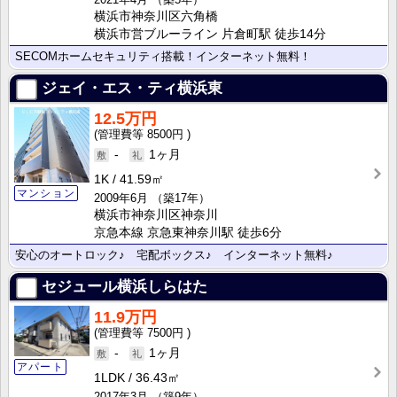
横浜市神奈川区六角橋
横浜市営ブルーライン 片倉町駅 徒歩14分
SECOMホームセキュリティ搭載！インターネット無料！
ジェイ・エス・ティ横浜東
12.5万円
8500円
-
1ヶ月
1K
41.59㎡
マンション
2009年6月
（築17年）
横浜市神奈川区神奈川
京急本線 京急東神奈川駅 徒歩6分
安心のオートロック♪ 宅配ボックス♪ インターネット無料♪
セジュール横浜しらはた
11.9万円
7500円
-
1ヶ月
アパート
1LDK
36.43㎡
2017年3月
（築9年）