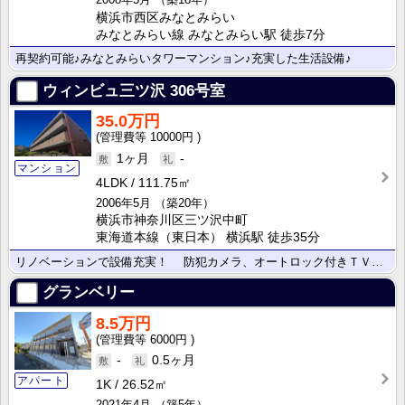
横浜市西区みなとみらい
みなとみらい線 みなとみらい駅 徒歩7分
再契約可能♪みなとみらいタワーマンション♪充実した生活設備♪
ウィンビュ三ツ沢
306号室
35.0万円
10000円
1ヶ月
-
マンション
4LDK
111.75㎡
2006年5月
（築20年）
横浜市神奈川区三ツ沢中町
東海道本線（東日本） 横浜駅 徒歩35分
リノベーションで設備充実！ 防犯カメラ、オートロック付きＴＶモニターホン、警備会社による緊急時駆け･･･
グランベリー
8.5万円
6000円
-
0.5ヶ月
アパート
1K
26.52㎡
2021年4月
（築5年）