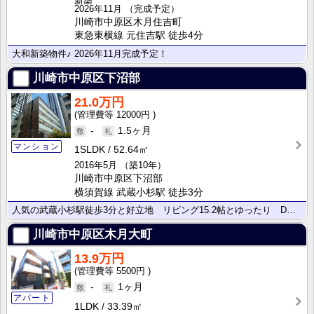
新築
2026年11月
（完成予定）
川崎市中原区木月住吉町
東急東横線 元住吉駅 徒歩4分
大和新築物件♪ 2026年11月完成予定！
川崎市中原区下沼部
21.0万円
12000円
-
1.5ヶ月
マンション
1SLDK
52.64㎡
2016年5月
（築10年）
川崎市中原区下沼部
横須賀線 武蔵小杉駅 徒歩3分
人気の武蔵小杉駅徒歩3分と好立地 リビング15.2帖とゆったり DEN4.4帖あり ネット無料
川崎市中原区木月大町
13.9万円
5500円
-
1ヶ月
アパート
1LDK
33.39㎡