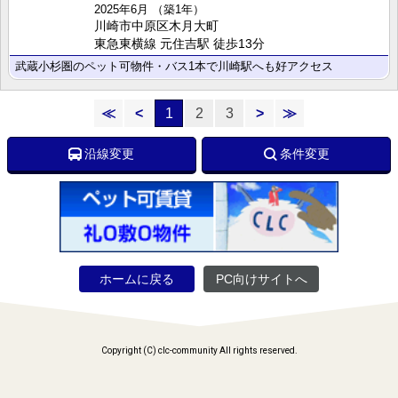
2025年6月
（築1年）
川崎市中原区木月大町
東急東横線 元住吉駅 徒歩13分
武蔵小杉圏のペット可物件・バス1本で川崎駅へも好アクセス
≪
<
1
2
3
>
≫
沿線変更
条件変更
ホームに戻る
PC向けサイトへ
Copyright (C) clc-community All rights reserved.