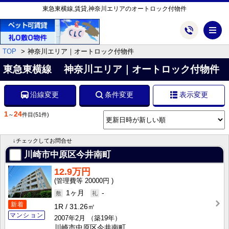
東急東横線,賃貸,神奈川エリアのオートロック付物件
メ
TOP
神奈川エリア｜オートロック付物件
東急東横線 神奈川エリア｜オートロック付物件
沿線変更
条件変更
表示変更
1
24
～
件目
(51件)
↓チェックしてお問合せ
川崎市中原区今井南町
12.9万円
20000円
1ヶ月
-
新着
1R
31.26㎡
マンション
2007年2月
（築19年）
川崎市中原区今井南町