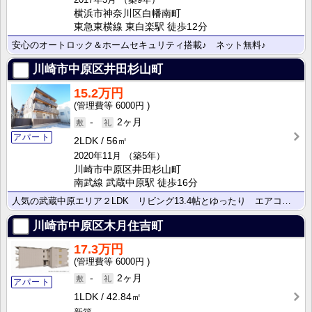
横浜市神奈川区白幡南町
東急東横線 東白楽駅 徒歩12分
安心のオートロック＆ホームセキュリティ搭載♪ ネット無料♪
川崎市中原区井田杉山町
15.2万円
6000円
-
2ヶ月
アパート
2LDK
56㎡
2020年11月
（築5年）
川崎市中原区井田杉山町
南武線 武蔵中原駅 徒歩16分
人気の武蔵中原エリア２LDK リビング13.4帖とゆったり エアコン2台 2階角部屋
川崎市中原区木月住吉町
17.3万円
6000円
-
2ヶ月
アパート
1LDK
42.84㎡