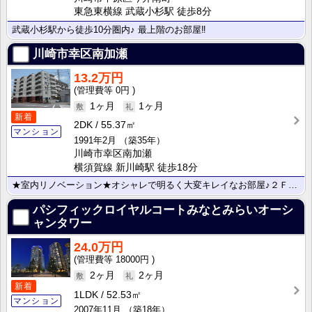
東急東横線 武蔵小杉駅 徒歩8分
武蔵小杉駅から徒歩10分圏内♪ 最上階のお部屋‼
川崎市幸区南加瀬
13.2万円
0円
1ヶ月
1ヶ月
新着
2DK
55.37㎡
マンション
1991年2月
（築35年）
川崎市幸区南加瀬
横須賀線 新川崎駅 徒歩18分
★室内リノベーション★オシャレで明るく大変キレイなお部屋♪２Ｆ以上,２面採光,オートロック,
パシフィックロイヤルコートみなとみらいオーシ
ャンタワー
24.0万円
18000円
2ヶ月
2ヶ月
新着
1LDK
52.53㎡
マンション
2007年11月
（築18年）