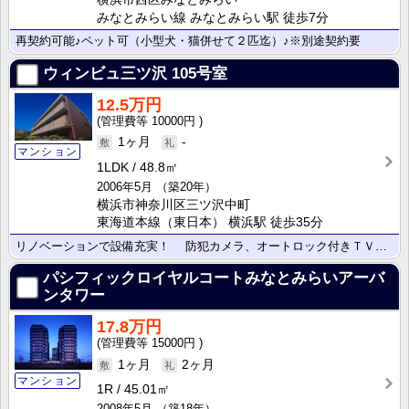
みなとみらい線 みなとみらい駅 徒歩7分
再契約可能♪ペット可（小型犬・猫併せて２匹迄）♪※別途契約要
ウィンビュ三ツ沢
105号室
12.5万円
10000円
1ヶ月
-
マンション
1LDK
48.8㎡
2006年5月
（築20年）
横浜市神奈川区三ツ沢中町
東海道本線（東日本） 横浜駅 徒歩35分
リノベーションで設備充実！ 防犯カメラ、オートロック付きＴＶモニターホン、警備会社による緊急時駆け･･･
パシフィックロイヤルコートみなとみらいアーバ
ンタワー
17.8万円
15000円
1ヶ月
2ヶ月
マンション
1R
45.01㎡
2008年5月
（築18年）