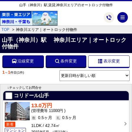
山手（神奈川）駅,賃貸,神奈川エリアのオートロック付物件
メ
TOP
神奈川エリア｜オートロック付物件
山手（神奈川）駅 神奈川エリア｜オートロック
付物件
沿線変更
条件変更
表示変更
1
1
～
件目
(1件)
↓チェックしてお問合せ
コリドール山手
13.0万円
11000円
0.5ヶ月
0.5ヶ月
新着
1LDK
42.74㎡
マンション