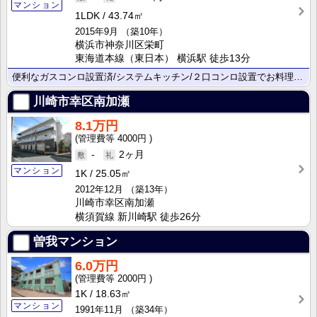
マンション
1LDK
43.74㎡
2015年9月
（築10年）
横浜市神奈川区栄町
東海道本線（東日本） 横浜駅 徒歩13分
便利なガスコンロ設置済/システムキッチン/２口コンロ設置でお料理好きの方にはぴったりの設備も充実。オ･･･
川崎市幸区南加瀬
8.1万円
4000円
-
2ヶ月
マンション
1K
25.05㎡
2012年12月
（築13年）
川崎市幸区南加瀬
横須賀線 新川崎駅 徒歩26分
曽我マンション
6.0万円
2000円
1K
18.63㎡
マンション
1991年11月
（築34年）