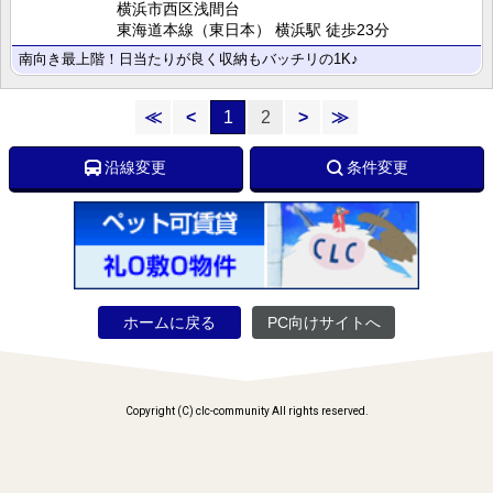
横浜市西区浅間台
東海道本線（東日本） 横浜駅 徒歩23分
南向き最上階！日当たりが良く収納もバッチリの1K♪
≪
<
1
2
>
≫
沿線変更
条件変更
ホームに戻る
PC向けサイトへ
Copyright (C) clc-community All rights reserved.