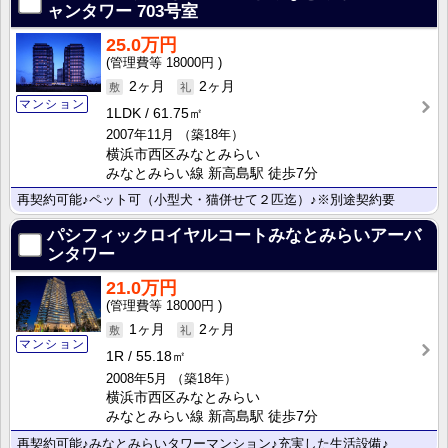
ャンタワー
703号室
25.0万円
18000円
2ヶ月
2ヶ月
マンション
1LDK
61.75㎡
2007年11月
（築18年）
横浜市西区みなとみらい
みなとみらい線 新高島駅 徒歩7分
再契約可能♪ペット可（小型犬・猫併せて２匹迄）♪※別途契約要
パシフィックロイヤルコートみなとみらいアーバ
ンタワー
21.0万円
18000円
1ヶ月
2ヶ月
マンション
1R
55.18㎡
2008年5月
（築18年）
横浜市西区みなとみらい
みなとみらい線 新高島駅 徒歩7分
再契約可能♪みなとみらいタワーマンション♪充実した生活設備♪