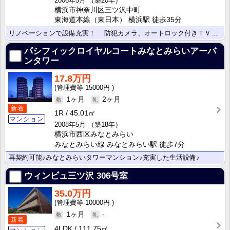
2006年5月
（築20年）
横浜市神奈川区三ツ沢中町
東海道本線（東日本） 横浜駅 徒歩35分
リノベーションで設備充実！ 防犯カメラ、オートロック付きＴＶモニターホン、警備会社による緊急時駆け･･･
パシフィックロイヤルコートみなとみらいアーバ
ンタワー
17.8万円
15000円
1ヶ月
2ヶ月
新着
1R
45.01㎡
マンション
2008年5月
（築18年）
横浜市西区みなとみらい
みなとみらい線 みなとみらい駅 徒歩7分
再契約可能♪みなとみらいタワーマンション♪充実した生活設備♪
ウィンビュ三ツ沢
306号室
35.0万円
10000円
1ヶ月
-
新着
4LDK
111.75㎡