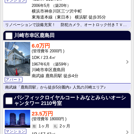
マンション
2006年5月
（築20年）
横浜市神奈川区三ツ沢中町
東海道本線（東日本） 横浜駅 徒歩35分
リノベーションで設備充実！ 防犯カメラ、オートロック付きＴＶモニターホン、警備会社による緊急時駆け･･･
川崎市幸区鹿島田
6.0万円
2000円
1DK
23.4㎡
1967年6月
（築59年）
川崎市幸区鹿島田
南武線 鹿島田駅 徒歩4分
アパート
南武線「鹿島田駅」から徒歩5分圏内♪ 人気の川崎エリア♪
パシフィックロイヤルコートみなとみらいオーシ
ャンタワー
2110号室
23.5万円
18000円
1ヶ月
2ヶ月
マンション