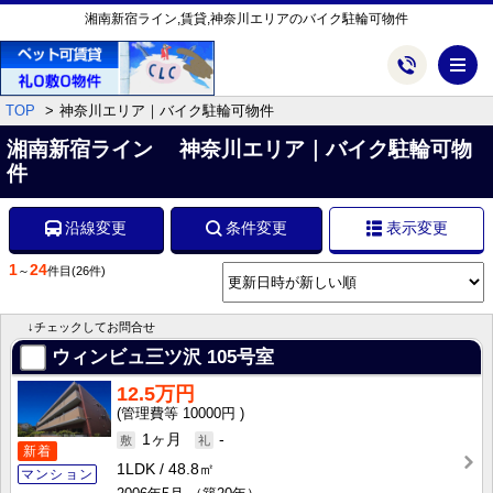
湘南新宿ライン,賃貸,神奈川エリアのバイク駐輪可物件
メ
TOP
神奈川エリア｜バイク駐輪可物件
湘南新宿ライン 神奈川エリア｜バイク駐輪可物
件
沿線変更
条件変更
表示変更
1
24
～
件目
(26件)
↓チェックしてお問合せ
ウィンビュ三ツ沢
105号室
12.5万円
10000円
1ヶ月
-
新着
1LDK
48.8㎡
マンション