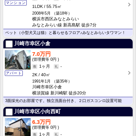
マンション
1LDK
55.75㎡
2008年5月
（築18年）
横浜市西区みなとみらい
みなとみらい線 新高島駅 徒歩7分
ペット（小型犬又は猫）と暮らせるフロア♪みなとみらいタワマン！
川崎市幸区小倉
7.0万円
0円
1ヶ月
-
アパート
2K
40㎡
1991年1月
（築35年）
川崎市幸区小倉
横須賀線 新川崎駅 徒歩20分
3面採光のお部屋です。独立洗面台付き、２口ガスコンロ設置可能
川崎市幸区小向西町
6.3万円
0円
1ヶ月
-