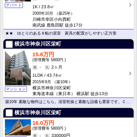
アパート
1K
23.8㎡
2000年10月
（築25年）
川崎市幸区小向西町
南武線 鹿島田駅 徒歩17分
★★ ゆとりのある８帖の居室 家具の配置がしやすい正方形
横浜市神奈川区栄町
15.6万円
5800円
-
2ヶ月
1LDK
43.74㎡
2015年9月
（築10年）
横浜市神奈川区栄町
マンション
東海道本線（東日本） 横浜駅 徒歩13分
築10年 素敵な物件はこちら。浴室乾燥と素敵な設備も豊富です。ＣＬＣ不動産コミュニティ株式会社が安心･･･
横浜市神奈川区栄町
16.0万円
5800円
-
330000円