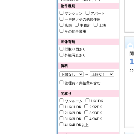
物件種別
マンション
アパート
一戸建／その他居住用
店舗
事務所
土地
その他事業用
画像有無
間取り図あり
間
外観写真あり
賃料
22
～
管理費／共益費を含む
間取り
ワンルーム
1K/1DK
1LK/1LDK
2K/2DK
2LK/2LDK
3K/3DK
3LK/3LDK
4K/4DK
4LK/4LDK以上