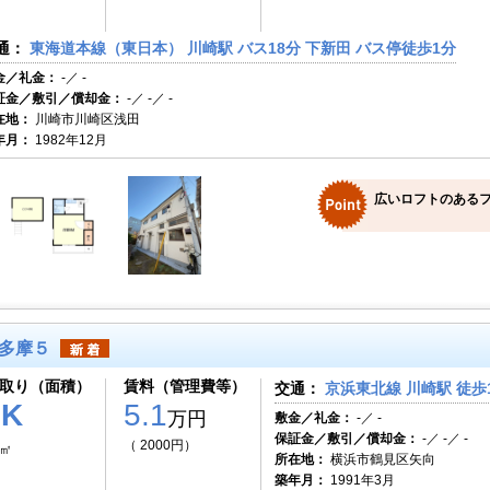
通：
東海道本線（東日本） 川崎駅 バス18分 下新田 バス停徒歩1分
金／礼金：
-／ -
証金／敷引／償却金：
-／ -／ -
在地：
川崎市川崎区浅田
年月：
1982年12月
広いロフトのある
多摩５
取り（面積）
賃料（管理費等）
交通：
京浜東北線 川崎駅 徒歩
1K
5.1
万円
敷金／礼金：
-／ -
保証金／敷引／償却金：
-／ -／ -
（ 2000円）
8㎡
所在地：
横浜市鶴見区矢向
築年月：
1991年3月