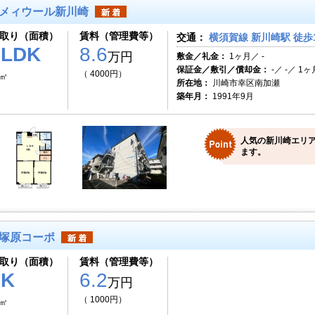
メィウール新川崎
取り（面積）
賃料（管理費等）
交通：
横須賀線 新川崎駅 徒歩
2LDK
8.6
万円
敷金／礼金：
1ヶ月／ -
保証金／敷引／償却金：
-／ -／ 1ヶ
（ 4000円）
5㎡
所在地：
川崎市幸区南加瀬
築年月：
1991年9月
人気の新川崎エリア
ます。
塚原コーポ
取り（面積）
賃料（管理費等）
1K
6.2
万円
（ 1000円）
2㎡