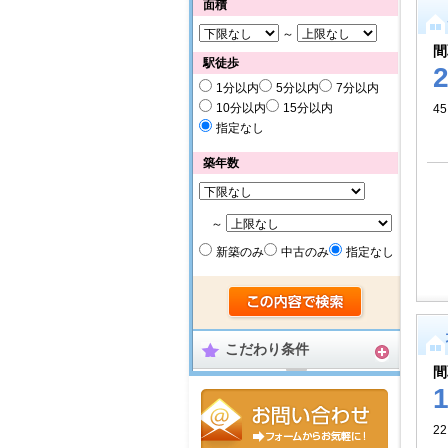
面積
～
間
駅徒歩
1分以内
5分以内
7分以内
10分以内
15分以内
4
指定なし
築年数
～
新築のみ
中古のみ
指定なし
こだわり条件
間
2