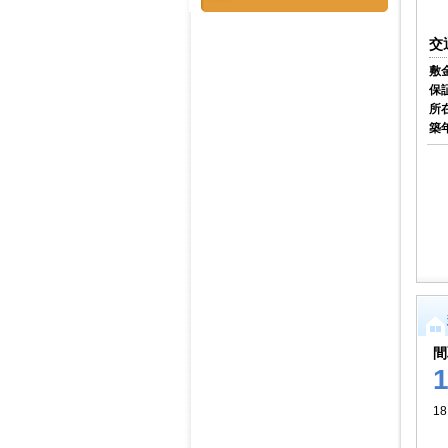
交
敷
保
所
築
間
1