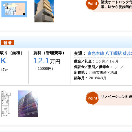
築浅オートロック
階。駅から徒歩圏
取り（面積）
賃料（管理費等）
交通：
京急本線 八丁畷駅 徒歩
1K
12.1
万円
敷金／礼金：
1ヶ月／ 1ヶ月
保証金／敷引／償却金：
-／ -／ -
（ 15000円）
.47㎡
所在地：
川崎市川崎区池田
築年月：
2016年8月
リノベーション計