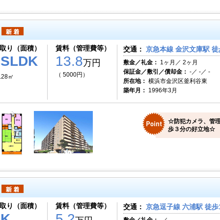
取り（面積）
賃料（管理費等）
交通：
京急本線 金沢文庫駅 徒
2SLDK
13.8
万円
敷金／礼金：
1ヶ月／ 2ヶ月
保証金／敷引／償却金：
-／ -／ -
（ 5000円）
.28㎡
所在地：
横浜市金沢区釜利谷東
築年月：
1996年3月
☆防犯カメラ、管
歩３分の好立地☆
取り（面積）
賃料（管理費等）
交通：
京急逗子線 六浦駅 徒歩
1K
5.2