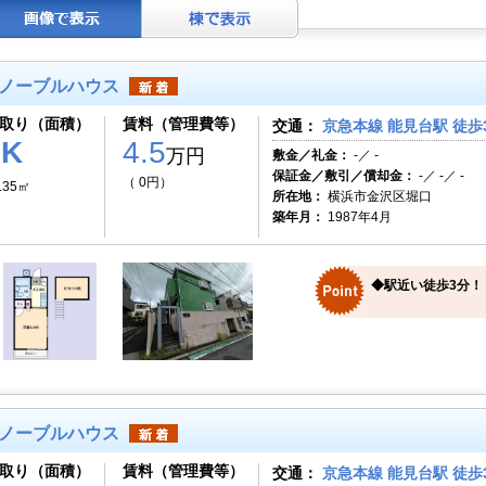
ノーブルハウス
取り（面積）
賃料（管理費等）
交通：
京急本線 能見台駅 徒歩
1K
4.5
万円
敷金／礼金：
-／ -
保証金／敷引／償却金：
-／ -／ -
（ 0円）
.35㎡
所在地：
横浜市金沢区堀口
築年月：
1987年4月
◆駅近い徒歩3分！
ノーブルハウス
取り（面積）
賃料（管理費等）
交通：
京急本線 能見台駅 徒歩