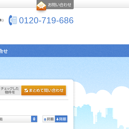
0120-719-686
休）
合せ
着