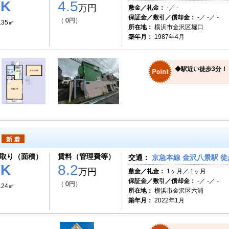
1K
4.5
万円
敷金／礼金：
-／ -
保証金／敷引／償却金：
-／ -／ -
（ 0円）
.35㎡
所在地：
横浜市金沢区堀口
築年月：
1987年4月
◆駅近い徒歩3分！
取り（面積）
賃料（管理費等）
交通：
京急本線 金沢八景駅 徒
1K
8.2
万円
敷金／礼金：
1ヶ月／ 1ヶ月
保証金／敷引／償却金：
-／ -／ -
（ 0円）
.24㎡
所在地：
横浜市金沢区六浦
築年月：
2022年1月