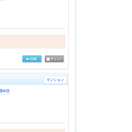
マンション
歩6分