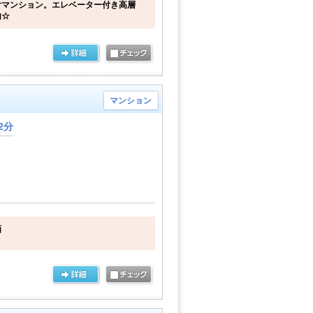
付マンション。エレベーター付き高層
内☆
マンション
2分
画