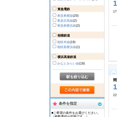
東急電鉄
17
東急東横線
(20)
東急目黒線
(2)
東急新横浜線
(2)
相模鉄道
相鉄本線
(19)
相鉄新横浜線
(1)
横浜高速鉄道
みなとみらい線
(18)
駅を絞り込む
間
22
条件を指定
■ご希望の条件をお選びください。
（複数選択が可能です。）