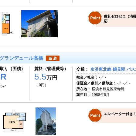
敷礼ゼロゼロ（清掃
応
グランデュール高橋
取り（面積）
賃料（管理費等）
交通：
京浜東北線 鶴見駅 バス
1R
5.5
万円
敷金／礼金：
-／ -
保証金／敷引／償却金：
-／ -／ -
（ 0円）
.5㎡
所在地：
横浜市鶴見区東寺尾
築年月：
1988年6月
エレベーター付き