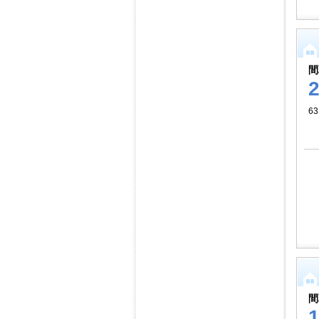
間
63
間