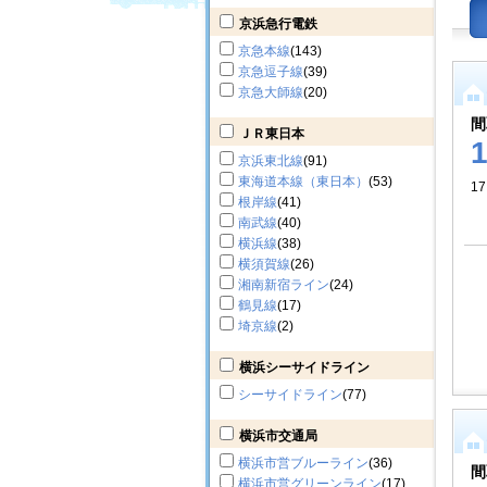
京浜急行電鉄
京急本線
(143)
京急逗子線
(39)
京急大師線
(20)
間
ＪＲ東日本
京浜東北線
(91)
東海道本線（東日本）
(53)
17
根岸線
(41)
南武線
(40)
横浜線
(38)
横須賀線
(26)
湘南新宿ライン
(24)
鶴見線
(17)
埼京線
(2)
横浜シーサイドライン
シーサイドライン
(77)
横浜市交通局
横浜市営ブルーライン
(36)
間
横浜市営グリーンライン
(17)