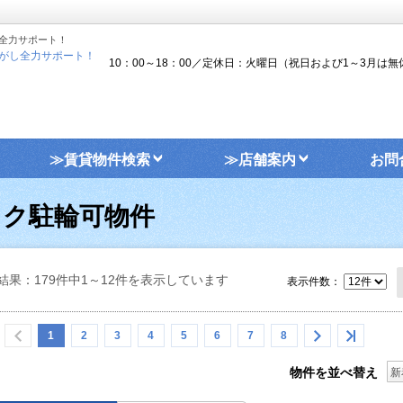
全力サポート！
がし全力サポート！
10：00～18：00／定休日：火曜日（祝日および1～3月は無
≫賃貸物件検索
≫店舗案内
お問
イク駐輪可物件
結果：179件中1～12件を表示しています
表示件数：
1
2
3
4
5
6
7
8
物件を並べ替え
新