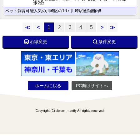
歩2分
ペット飼育可能人気の川崎区の1R♪ 川崎駅通勤圏内‼
≪
<
1
2
3
4
5
>
≫
沿線変更
条件変更
ホームに戻る
PC向けサイトへ
Copyright (C) clc-community All rights reserved.