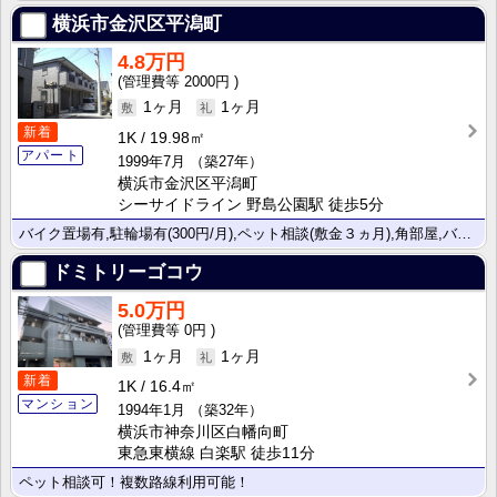
横浜市金沢区平潟町
4.8万円
2000円
1ヶ月
1ヶ月
新着
1K
19.98㎡
アパート
1999年7月
（築27年）
横浜市金沢区平潟町
シーサイドライン 野島公園駅 徒歩5分
バイク置場有,駐輪場有(300円/月),ペット相談(敷金３ヵ月),角部屋,バス・トイレ別☆
ドミトリーゴコウ
5.0万円
0円
1ヶ月
1ヶ月
新着
1K
16.4㎡
マンション
1994年1月
（築32年）
横浜市神奈川区白幡向町
東急東横線 白楽駅 徒歩11分
ペット相談可！複数路線利用可能！