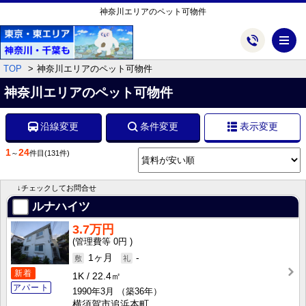
神奈川エリアのペット可物件
メ
TOP
神奈川エリアのペット可物件
神奈川エリアのペット可物件
沿線変更
条件変更
表示変更
1
24
～
件目
(131件)
↓チェックしてお問合せ
ルナハイツ
3.7万円
0円
1ヶ月
-
新着
1K
22.4㎡
アパート
1990年3月
（築36年）
横須賀市追浜本町