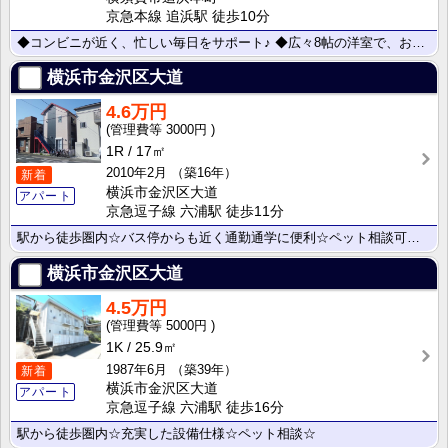
京急本線 追浜駅 徒歩10分
◆コンビニが近く、忙しい毎日をサポート♪ ◆広々8帖の洋室で、おうち時間も快適に
横浜市金沢区大道
4.6万円
3000円
1R
17㎡
2010年2月
（築16年）
新着
横浜市金沢区大道
アパート
京急逗子線 六浦駅 徒歩11分
駅から徒歩圏内☆バス停からも近く通勤通学に便利☆ペット相談可☆バス・トイレ別☆
横浜市金沢区大道
4.5万円
5000円
1K
25.9㎡
1987年6月
（築39年）
新着
横浜市金沢区大道
アパート
京急逗子線 六浦駅 徒歩16分
駅から徒歩圏内☆充実した設備仕様☆ペット相談☆