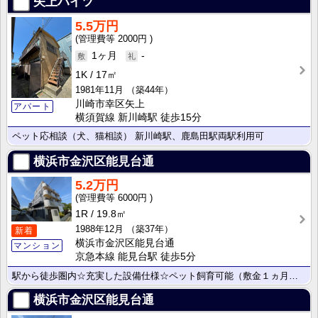
矢上ハイツ
5.5万円
2000円
1ヶ月
-
1K
17㎡
1981年11月
（築44年）
川崎市幸区矢上
アパート
横須賀線 新川崎駅 徒歩15分
ペット応相談（犬、猫相談） 新川崎駅、鹿島田駅両駅利用可
横浜市金沢区能見台通
5.2万円
6000円
1R
19.8㎡
1988年12月
（築37年）
新着
横浜市金沢区能見台通
マンション
京急本線 能見台駅 徒歩5分
駅から徒歩圏内☆充実した設備仕様☆ペット飼育可能（敷金１ヵ月）☆
横浜市金沢区能見台通