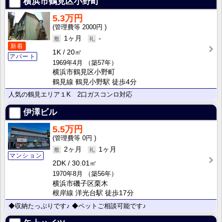
横浜市鶴見区小野町
5.3万円
2000円
1ヶ月
-
新着
1K
20㎡
アパート
1969年4月
（築57年）
横浜市鶴見区小野町
鶴見線 鶴見小野駅 徒歩4分
人気の鶴見エリア１K 2口ガスコンロ対応
伊澤ビル
5.5万円
0円
2ヶ月
1ヶ月
マンション
2DK
30.01㎡
1970年8月
（築56年）
横浜市磯子区栗木
根岸線 洋光台駅 徒歩17分
◆収納たっぷりです♪ ◆ペットご相談可能です♪