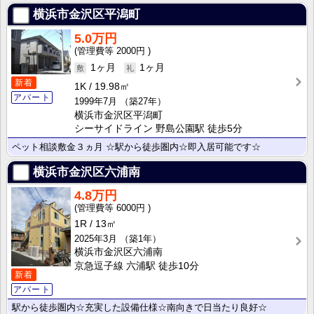
横浜市金沢区平潟町
5.0万円
2000円
1ヶ月
1ヶ月
新着
1K
19.98㎡
アパート
1999年7月
（築27年）
横浜市金沢区平潟町
シーサイドライン 野島公園駅 徒歩5分
ペット相談敷金３ヵ月 ☆駅から徒歩圏内☆即入居可能です☆
横浜市金沢区六浦南
4.8万円
6000円
1R
13㎡
2025年3月
（築1年）
横浜市金沢区六浦南
京急逗子線 六浦駅 徒歩10分
新着
アパート
駅から徒歩圏内☆充実した設備仕様☆南向きで日当たり良好☆