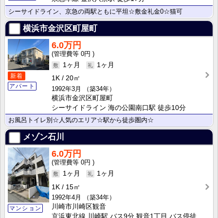
シーサイドライン、京急の両駅ともに平坦☆敷金礼金0☆猫可
横浜市金沢区町屋町
6.0万円
0円
1ヶ月
1ヶ月
新着
1K
20㎡
アパート
1992年3月
（築34年）
横浜市金沢区町屋町
シーサイドライン 海の公園南口駅 徒歩10分
お風呂トイレ別☆人気のエリア☆駅から徒歩圏内☆
メゾン石川
6.0万円
0円
1ヶ月
1ヶ月
1K
15㎡
1992年4月
（築34年）
川崎市川崎区観音
マンション
京浜東北線 川崎駅 バス9分 観音1丁目 バス停徒