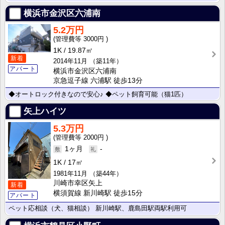
横浜市金沢区六浦南
5.2万円
3000円
1K
19.87㎡
新着
2014年11月
（築11年）
アパート
横浜市金沢区六浦南
京急逗子線 六浦駅 徒歩13分
◆オートロック付きなので安心♪ ◆ペット飼育可能（猫1匹）
矢上ハイツ
5.3万円
2000円
1ヶ月
-
1K
17㎡
1981年11月
（築44年）
川崎市幸区矢上
新着
横須賀線 新川崎駅 徒歩15分
アパート
ペット応相談（犬、猫相談） 新川崎駅、鹿島田駅両駅利用可