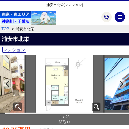
浦安市北栄[マンション]
メ
TOP
浦安市北栄
浦安市北栄
マンション
1 / 25
間取り