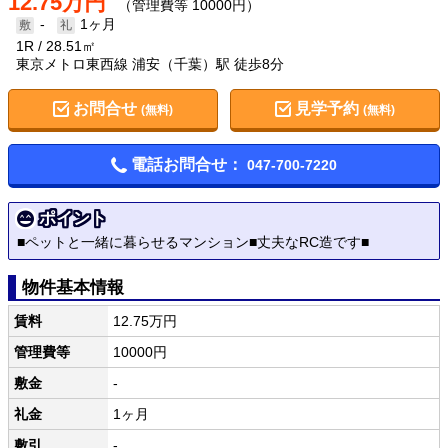
12.75万円
（管理費等 10000円）
-
1ヶ月
1R
28.51㎡
東京メトロ東西線 浦安（千葉）駅 徒歩8分
お問合せ
見学予約
(無料)
(無料)
電話お問合せ：
047-700-7220
ポイント
■ペットと一緒に暮らせるマンション■丈夫なRC造です■
物件基本情報
賃料
12.75万円
管理費等
10000円
敷金
-
礼金
1ヶ月
敷引
-