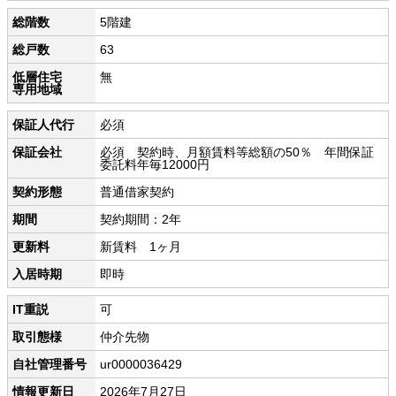
総階数
5階建
総戸数
63
低層住宅
無
専用地域
保証人代行
必須
保証会社
必須 契約時、月額賃料等総額の50％ 年間保証
委託料年毎12000円
契約形態
普通借家契約
期間
契約期間：2年
更新料
新賃料 1ヶ月
入居時期
即時
IT重説
可
取引態様
仲介先物
自社管理番号
ur0000036429
情報更新日
2026年7月27日