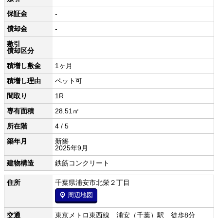
保証金
-
償却金
-
敷引
償却区分
積増し敷金
1ヶ月
積増し理由
ペット可
間取り
1R
専有面積
28.51㎡
所在階
4 / 5
築年月
新築
2025年9月
建物構造
鉄筋コンクリート
住所
千葉県浦安市北栄２丁目
周辺地図
交通
東京メトロ東西線 浦安（千葉）駅 徒歩8分