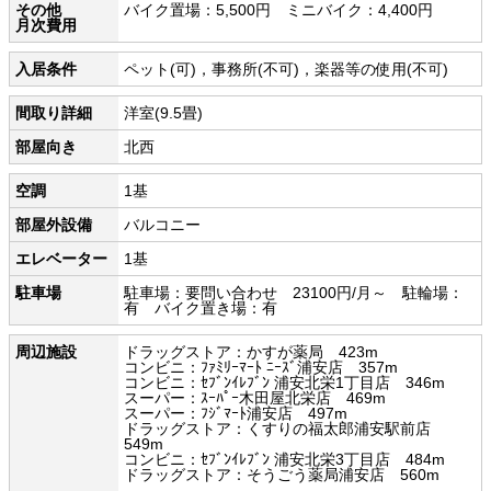
その他
バイク置場：5,500円 ミニバイク：4,400円
月次費用
入居条件
ペット(可)，事務所(不可)，楽器等の使用(不可)
間取り詳細
洋室(9.5畳)
部屋向き
北西
空調
1基
部屋外設備
バルコニー
エレベーター
1基
駐車場
駐車場：要問い合わせ 23100円/月～ 駐輪場：
有 バイク置き場：有
周辺施設
ドラッグストア：かすが薬局 423m
コンビニ：ﾌｧﾐﾘｰﾏｰﾄ ﾆｰｽﾞ浦安店 357m
コンビニ：ｾﾌﾞﾝｲﾚﾌﾞﾝ 浦安北栄1丁目店 346m
スーパー：ｽｰﾊﾟｰ木田屋北栄店 469m
スーパー：ﾌｼﾞﾏｰﾄ浦安店 497m
ドラッグストア：くすりの福太郎浦安駅前店
549m
コンビニ：ｾﾌﾞﾝｲﾚﾌﾞﾝ 浦安北栄3丁目店 484m
ドラッグストア：そうごう薬局浦安店 560m