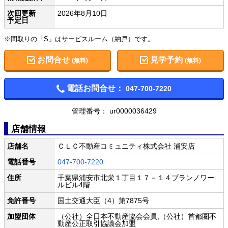
次回更新
2026年8月10日
予定日
※間取りの「S」はサービスルーム（納戸）です。
お問合せ
見学予約
(無料)
(無料)
電話お問合せ：
047-700-7220
管理番号： ur0000036429
店舗情報
店舗名
ＣＬＣ不動産コミュニティ株式会社 浦安店
電話番号
047-700-7220
住所
千葉県浦安市北栄１丁目１７－１４ブランノワー
ルビル4階
免許番号
国土交通大臣（4）第7875号
加盟団体
（公社）全日本不動産協会会員,（公社）首都圏不
動産公正取引協議会加盟