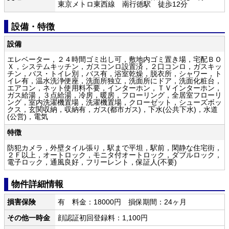
東京メトロ東西線 南行徳駅 徒歩12分
設備・特徴
設備
エレベーター，２４時間ゴミ出し可，敷地内ゴミ置き場，宅配ＢＯ
Ｘ，システムキッチン，ガスコンロ設置済，２口コンロ，ガスキッ
チン，バス・トイレ別，バス有，浴室乾燥，脱衣所，シャワー，ト
イレ有，温水洗浄便座，洗面所独立，洗面所にドア，洗面化粧台，
エアコン，ネット使用料不要，インターホン，ＴＶインターホン，
ガス給湯，３点給湯，冷房，暖房，フローリング，全居室フローリ
ング，室内洗濯機置場，洗濯機置場，クローゼット，シューズボッ
クス，玄関収納，収納有，ガス(都市ガス)，下水(公共下水)，水道
(公営)，電気
特徴
防犯カメラ，外壁タイル張り，駅まで平坦，駅前，閑静な住宅街，
２Ｆ以上，オートロック，モニタ付オートロック，ダブルロック，
電子ロック，通風良好，フリーレント，保証人(不要)
物件詳細情報
損害保険
有 料金：18000円 損保期間：24ヶ月
その他一時金
顔認証初回登録料：1,100円