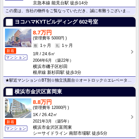
京急本線 能見台駅 徒歩14分
この度は、当社の物件をご覧なっていただき、誠に有難うございます。詳しくは、当社スタッフまでお気軽にお･･･
ヨコハマKYTビルディング
602号室
8.7万円
5000円
1ヶ月
1ヶ月
新着
1R
24.6㎡
マンション
2004年6月
（築22年）
横浜市磯子区杉田
根岸線 新杉田駅 徒歩3分
★駅近マンション☆BT別☆独立洗面台☆オートロック☆エレベーター☆経済的な都市ガス☆☆最短本日内覧頂･･･
横浜市金沢区富岡東
8.8万円
12000円
1K
26.42㎡
2021年3月
（築5年）
新着
横浜市金沢区富岡東
マンション
シーサイドライン 南部市場駅 徒歩5分