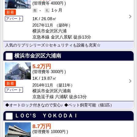
4000円
-
1ヶ月
新着
1K
26.08㎡
アパート
2017年11月
（築8年）
横浜市金沢区六浦
京急本線 金沢八景駅 徒歩13分
人気のリブリシリーズ☆セキュリティも設備も充実☆
横浜市金沢区六浦南
5.2万円
3000円
1K
19.87㎡
新着
2014年11月
（築11年）
アパート
横浜市金沢区六浦南
京急逗子線 六浦駅 徒歩13分
◆オートロック付きなので安心♪ ◆ペット飼育可能（猫1匹）
ＬＯＣ’Ｓ ＹＯＫＯＤＡＩ
8.7万円
10000円