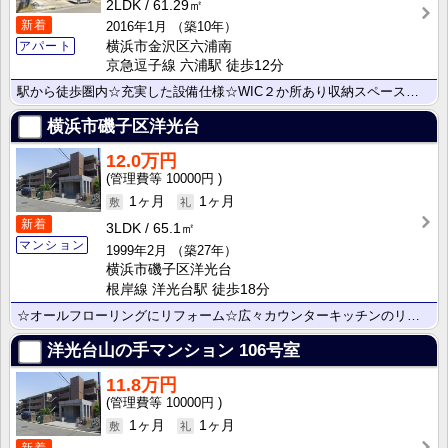
2LDK
61.29㎡
新着
2016年1月
（築10年）
横浜市金沢区六浦南
アパート
京急逗子線 六浦駅 徒歩12分
駅から徒歩圏内☆充実した設備仕様☆WIC２か所あり収納スペース豊富です☆
横浜市磯子区洋光台
12.0万円
10000円
1ヶ月
1ヶ月
新着
3LDK
65.1㎡
マンション
1999年2月
（築27年）
横浜市磯子区洋光台
根岸線 洋光台駅 徒歩18分
☆オールフローリングにリフォーム☆広々カウンターキッチンのリビング☆バイク・自転車駐輪可能☆駐車場空･･･
洋光台山の手マンション
106号室
11.8万円
10000円
1ヶ月
1ヶ月