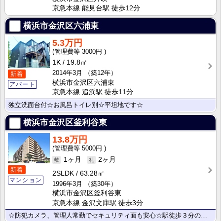
京急本線 能見台駅 徒歩12分
横浜市金沢区六浦東
5.3万円
3000円
1K
19.8㎡
2014年3月
（築12年）
新着
横浜市金沢区六浦東
アパート
京急本線 追浜駅 徒歩11分
独立洗面台付☆お風呂トイレ別☆平坦地です☆
横浜市金沢区釜利谷東
13.8万円
5000円
1ヶ月
2ヶ月
新着
2SLDK
63.28㎡
マンション
1996年3月
（築30年）
横浜市金沢区釜利谷東
京急本線 金沢文庫駅 徒歩3分
☆防犯カメラ、管理人常勤でセキュリティ面も安心☆駅徒歩３分の好立地☆