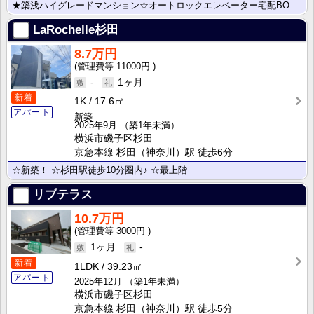
★築浅ハイグレードマンション☆オートロックエレベーター宅配BOX★インターネット無料☆ペット相談☆シ･･･
LaRochelle杉田
8.7万円
11000円
-
1ヶ月
新着
1K
17.6㎡
アパート
新築
2025年9月
（築1年未満）
横浜市磯子区杉田
京急本線 杉田（神奈川）駅 徒歩6分
☆新築！ ☆杉田駅徒歩10分圏内♪ ☆最上階
リブテラス
10.7万円
3000円
1ヶ月
-
新着
1LDK
39.23㎡
アパート
2025年12月
（築1年未満）
横浜市磯子区杉田
京急本線 杉田（神奈川）駅 徒歩5分