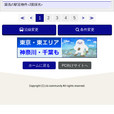
築浅の駅近物件♪2面採光♪
≪
<
1
2
3
4
5
>
≫
沿線変更
条件変更
ホームに戻る
PC向けサイトへ
Copyright (C) clc-community All rights reserved.