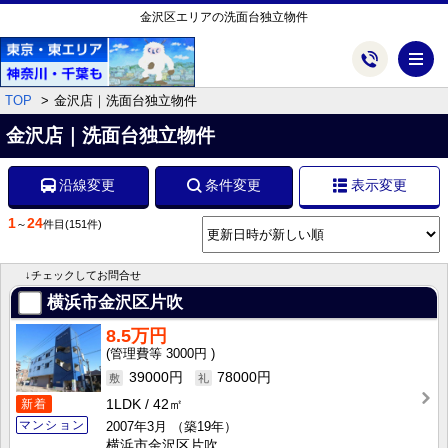
金沢区エリアの洗面台独立物件
メ
TOP
金沢店｜洗面台独立物件
金沢店｜洗面台独立物件
沿線変更
条件変更
表示変更
1
24
～
件目
(151件)
↓チェックしてお問合せ
横浜市金沢区片吹
8.5万円
3000円
39000円
78000円
新着
1LDK
42㎡
マンション
2007年3月
（築19年）
横浜市金沢区片吹