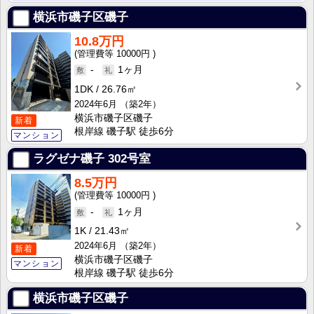
横浜市磯子区磯子
10.8万円
10000円
-
1ヶ月
1DK
26.76㎡
2024年6月
（築2年）
横浜市磯子区磯子
新着
根岸線 磯子駅 徒歩6分
マンション
ラグゼナ磯子
302号室
8.5万円
10000円
-
1ヶ月
1K
21.43㎡
2024年6月
（築2年）
新着
横浜市磯子区磯子
マンション
根岸線 磯子駅 徒歩6分
横浜市磯子区磯子