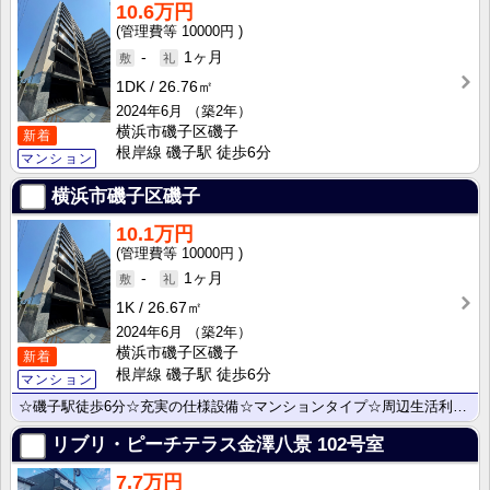
10.6万円
10000円
-
1ヶ月
1DK
26.76㎡
2024年6月
（築2年）
横浜市磯子区磯子
新着
根岸線 磯子駅 徒歩6分
マンション
横浜市磯子区磯子
10.1万円
10000円
-
1ヶ月
1K
26.67㎡
2024年6月
（築2年）
横浜市磯子区磯子
新着
根岸線 磯子駅 徒歩6分
マンション
☆磯子駅徒歩6分☆充実の仕様設備☆マンションタイプ☆周辺生活利便施設充実☆
リブリ・ピーチテラス金澤八景
102号室
7.7万円