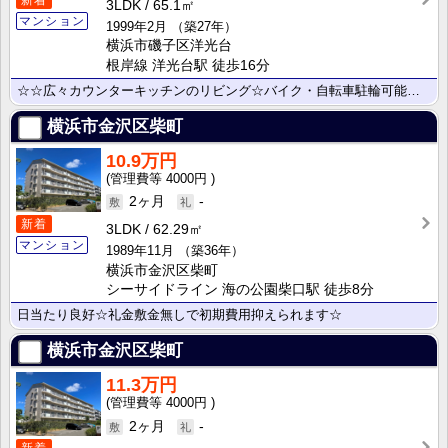
新着
3LDK
65.1㎡
マンション
1999年2月
（築27年）
横浜市磯子区洋光台
根岸線 洋光台駅 徒歩16分
☆☆広々カウンターキッチンのリビング☆バイク・自転車駐輪可能☆駐車場空きあり☆☆
横浜市金沢区柴町
10.9万円
4000円
2ヶ月
-
新着
3LDK
62.29㎡
マンション
1989年11月
（築36年）
横浜市金沢区柴町
シーサイドライン 海の公園柴口駅 徒歩8分
日当たり良好☆礼金敷金無しで初期費用抑えられます☆
横浜市金沢区柴町
11.3万円
4000円
2ヶ月
-