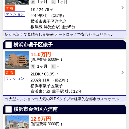
1ヶ月
1ヶ月
新着
1K
24.78㎡
マンション
2019年3月
（築7年）
横浜市磯子区洋光台
根岸線 洋光台駅 徒歩5分
駅から近くて見晴らし良好☀ オートロックで安心セキュリティ♪
横浜市磯子区磯子
11.0万円
6000円
1ヶ月
-
新着
2LDK
63.95㎡
マンション
2002年11月
（築23年）
横浜市磯子区磯子
京浜東北線 磯子駅 徒歩12分
☆大型マンション☆人気の2LDKタイプ☆経済的な都市ガス☆オールフローリング☆追い焚き機能☆カウンタ･･･
横浜市金沢区六浦南
12.9万円
3000円