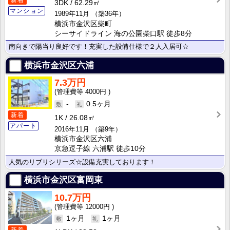
新着
3DK
62.29㎡
マンション
1989年11月
（築36年）
横浜市金沢区柴町
シーサイドライン 海の公園柴口駅 徒歩8分
南向きで陽当り良好です！充実した設備仕様で２人入居可☆
横浜市金沢区六浦
7.3万円
4000円
-
0.5ヶ月
新着
1K
26.08㎡
アパート
2016年11月
（築9年）
横浜市金沢区六浦
京急逗子線 六浦駅 徒歩10分
人気のリブリシリーズ☆設備充実しております！
横浜市金沢区富岡東
10.7万円
12000円
1ヶ月
1ヶ月
新着