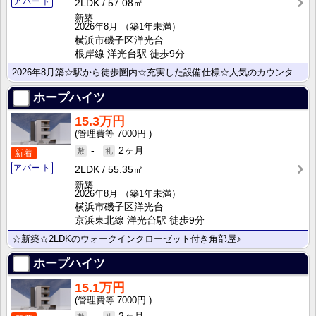
アパート
2LDK
57.08㎡
新築
2026年8月
（築1年未満）
横浜市磯子区洋光台
根岸線 洋光台駅 徒歩9分
2026年8月築☆駅から徒歩圏内☆充実した設備仕様☆人気のカウンターキッチンです☆
ホープハイツ
15.3万円
7000円
-
2ヶ月
新着
アパート
2LDK
55.35㎡
新築
2026年8月
（築1年未満）
横浜市磯子区洋光台
京浜東北線 洋光台駅 徒歩9分
☆新築☆2LDKのウォークインクローゼット付き角部屋♪
ホープハイツ
15.1万円
7000円