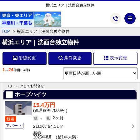
横浜エリア｜洗面台独立物件
メ
TOP
横浜エリア｜洗面台独立物件
横浜エリア｜洗面台独立物件
沿線変更
条件変更
表示変更
1
24
～
件目
(54件)
↓チェックしてお問合せ
ホープハイツ
15.4万円
7000円
-
2ヶ月
新着
アパート
2LDK
54.31㎡
新築
2026年8月
（築1年未満）