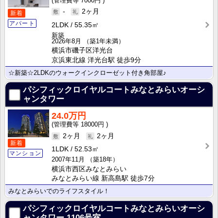
7000円
-
2ヶ月
新着
アパート
2LDK
55.35㎡
新築
2026年8月
（築1年未満）
横浜市磯子区洋光台
京浜東北線 洋光台駅 徒歩9分
☆新築☆2LDKのウォークインクローゼット付き角部屋♪
パシフィックロイヤルコートみなとみらいオーシ
ャンタワー
24.0万円
18000円
2ヶ月
2ヶ月
新着
1LDK
52.53㎡
マンション
2007年11月
（築18年）
横浜市西区みなとみらい
みなとみらい線 新高島駅 徒歩7分
みなとみらいでのライフスタイル！
パシフィックロイヤルコートみなとみらいオーシ
ャンタワー
1106号室