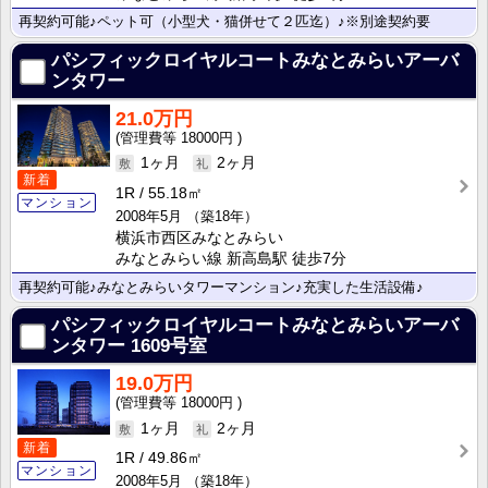
再契約可能♪ペット可（小型犬・猫併せて２匹迄）♪※別途契約要
パシフィックロイヤルコートみなとみらいアーバ
ンタワー
21.0万円
18000円
1ヶ月
2ヶ月
新着
1R
55.18㎡
マンション
2008年5月
（築18年）
横浜市西区みなとみらい
みなとみらい線 新高島駅 徒歩7分
再契約可能♪みなとみらいタワーマンション♪充実した生活設備♪
パシフィックロイヤルコートみなとみらいアーバ
ンタワー
1609号室
19.0万円
18000円
1ヶ月
2ヶ月
新着
1R
49.86㎡
マンション
2008年5月
（築18年）