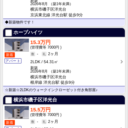
新築
2026年8月
（築1年未満）
横浜市磯子区洋光台
京浜東北線 洋光台駅 徒歩9分
◆新築物件です！
ホープハイツ
15.3万円
7000円
-
2ヶ月
新着
アパート
2LDK
54.31㎡
新築
2026年8月
（築1年未満）
横浜市磯子区洋光台
根岸線 洋光台駅 徒歩9分
☆新築☆2LDKのウォークインクローゼット付き角部屋♪
横浜市磯子区洋光台
15.5万円
7000円
-
2ヶ月
新着