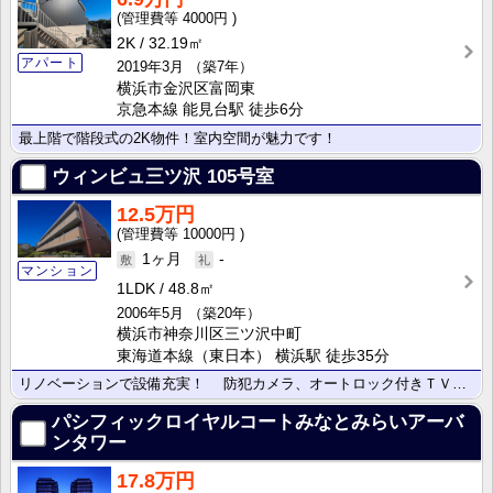
4000円
2K
32.19㎡
アパート
2019年3月
（築7年）
横浜市金沢区富岡東
京急本線 能見台駅 徒歩6分
最上階で階段式の2K物件！室内空間が魅力です！
ウィンビュ三ツ沢
105号室
12.5万円
10000円
1ヶ月
-
マンション
1LDK
48.8㎡
2006年5月
（築20年）
横浜市神奈川区三ツ沢中町
東海道本線（東日本） 横浜駅 徒歩35分
リノベーションで設備充実！ 防犯カメラ、オートロック付きＴＶモニターホン、警備会社による緊急時駆け･･･
パシフィックロイヤルコートみなとみらいアーバ
ンタワー
17.8万円