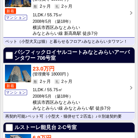
2ヶ月
2ヶ月
新着
1LDK
55.75㎡
マンション
2008年5月
（築18年）
横浜市西区みなとみらい
みなとみらい線 新高島駅 徒歩7分
ペット（小型犬又は猫）と暮らせるフロア♪みなとみらいタワマン！
パシフィックロイヤルコートみなとみらいアーバ
ンタワー
706号室
23.0万円
18000円
2ヶ月
2ヶ月
新着
1LDK
55.75㎡
マンション
2008年5月
（築18年）
横浜市西区みなとみらい
みなとみらい線 みなとみらい駅 徒歩7分
再契約可能♪ペット可（小型犬・猫併せて２匹迄）♪※別途契約要
ルストーレ能見台
2-C号室
6.9万円