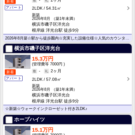
-
2ヶ月
新着
アパート
2LDK
54.31㎡
新築
2026年8月
（築1年未満）
横浜市磯子区洋光台
根岸線 洋光台駅 徒歩9分
2026年8月築☆駅から徒歩圏内☆充実した設備仕様☆人気のカウンターキッチンです☆
横浜市磯子区洋光台
15.3万円
7000円
-
2ヶ月
新着
アパート
2LDK
57.08㎡
新築
2026年8月
（築1年未満）
横浜市磯子区洋光台
根岸線 洋光台駅 徒歩9分
☆新築☆ウォークインクローゼット付き2LDK♪
ホープハイツ
15.1万円