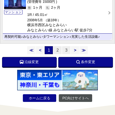
15000円
1ヶ月
2ヶ月
マンション
1R
45.01㎡
2008年5月
（築18年）
横浜市西区みなとみらい
みなとみらい線 みなとみらい駅 徒歩7分
再契約可能♪みなとみらいタワーマンション♪充実した生活設備♪
≪
<
1
2
3
>
≫
沿線変更
条件変更
ホームに戻る
PC向けサイトへ