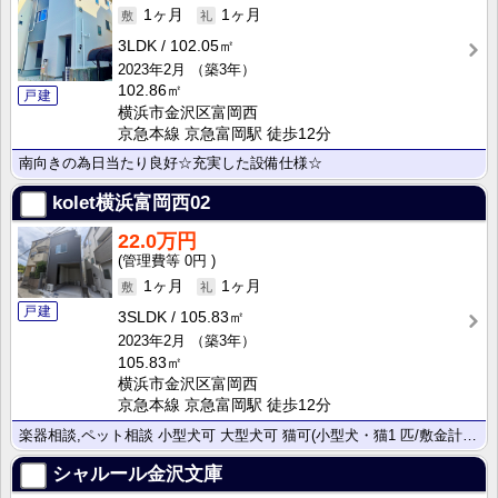
1ヶ月
1ヶ月
3LDK
102.05㎡
2023年2月
（築3年）
102.86㎡
戸建
横浜市金沢区富岡西
京急本線 京急富岡駅 徒歩12分
南向きの為日当たり良好☆充実した設備仕様☆
kolet横浜富岡西02
22.0万円
0円
1ヶ月
1ヶ月
戸建
3SLDK
105.83㎡
2023年2月
（築3年）
105.83㎡
横浜市金沢区富岡西
京急本線 京急富岡駅 徒歩12分
楽器相談,ペット相談 小型犬可 大型犬可 猫可(小型犬・猫1 匹/敷金計2ヶ月/)充実した設備仕様☆
シャルール金沢文庫