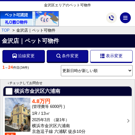
金沢区エリアのペット可物件
メ
TOP
金沢店｜ペット可物件
金沢店｜ペット可物件
沿線変更
条件変更
表示変更
1
24
～
件目
(34件)
↓チェックしてお問合せ
横浜市金沢区六浦南
4.8万円
6000円
1R
13㎡
2025年3月
（築1年）
横浜市金沢区六浦南
京急逗子線 六浦駅 徒歩10分