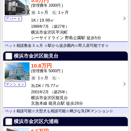
5.0万円
2000円
1ヶ月
1ヶ月
アパート
1K
19.98㎡
1999年7月
（築27年）
横浜市金沢区平潟町
シーサイドライン 野島公園駅 徒歩5分
ペット相談敷金３ヵ月 ☆駅から徒歩圏内☆即入居可能です☆
横浜市金沢区能見台
10.8万円
5000円
1ヶ月
-
マンション
3LDK
75.77㎡
2001年2月
（築25年）
横浜市金沢区能見台
京急本線 能見台駅 徒歩28分
ペット相談可能☆大型犬も相談可能☆稀少な3LDKマンション☆
横浜市金沢区六浦南