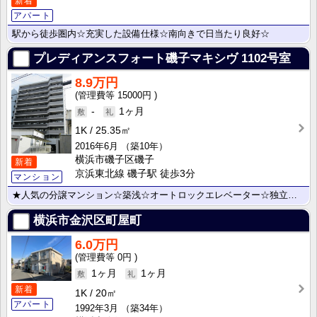
新着
アパート
駅から徒歩圏内☆充実した設備仕様☆南向きで日当たり良好☆
プレディアンスフォート磯子マキシヴ
1102号室
8.9万円
15000円
-
1ヶ月
1K
25.35㎡
2016年6月
（築10年）
横浜市磯子区磯子
新着
京浜東北線 磯子駅 徒歩3分
マンション
★人気の分譲マンション☆築浅☆オートロックエレベーター☆独立洗面台☆
横浜市金沢区町屋町
6.0万円
0円
1ヶ月
1ヶ月
新着
1K
20㎡
アパート
1992年3月
（築34年）