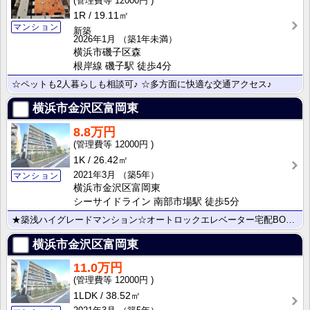
12000円
1R
19.11㎡
マンション
新築
2026年1月
（築1年未満）
横浜市磯子区森
根岸線 磯子駅 徒歩4分
☆ペットも2人暮らしも相談可♪ ☆多方面に快適な交通アクセス♪
横浜市金沢区富岡東
8.8万円
12000円
1K
26.42㎡
2021年3月
（築5年）
マンション
横浜市金沢区富岡東
シーサイドライン 南部市場駅 徒歩5分
★築浅ハイグレードマンション☆オートロックエレベーター宅配BOX★インターネット無料☆ペット相談☆シ･･･
横浜市金沢区富岡東
11.0万円
12000円
1LDK
38.52㎡