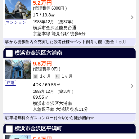
5.2万円
6000円
1R
19.8㎡
1988年12月
（築37年）
マンション
横浜市金沢区能見台通
京急本線 能見台駅 徒歩5分
駅から徒歩圏内☆充実した設備仕様☆ペット飼育可能（敷金１ヵ月）☆
横浜市金沢区六浦南
9.8万円
0円
1ヶ月
1ヶ月
戸建
4DK
69.55㎡
1992年12月
（築33年）
69.55㎡
横浜市金沢区六浦南
京急逗子線 六浦駅 徒歩11分
駐車場無料☆ガスコンロー付☆駅から徒歩圏内☆
横浜市金沢区平潟町