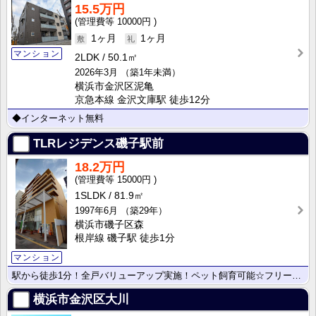
15.5万円
10000円
1ヶ月
1ヶ月
マンション
2LDK
50.1㎡
2026年3月
（築1年未満）
横浜市金沢区泥亀
京急本線 金沢文庫駅 徒歩12分
◆インターネット無料
TLRレジデンス磯子駅前
18.2万円
15000円
1SLDK
81.9㎡
1997年6月
（築29年）
横浜市磯子区森
根岸線 磯子駅 徒歩1分
マンション
駅から徒歩1分！全戸バリューアップ実施！ペット飼育可能☆フリーレントヵ月☆
横浜市金沢区大川