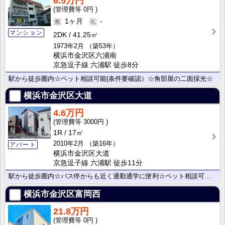
6.5万円
0円
1ヶ月
-
マンション
2DK
41.25㎡
1973年2月
（築53年）
横浜市金沢区六浦南
京急逗子線 六浦駅 徒歩8分
駅から徒歩圏内☆ペット相談可能(条件要確認）☆角部屋の二面採光☆
横浜市金沢区大道
4.6万円
3000円
1R
17㎡
2010年2月
（築16年）
アパート
横浜市金沢区大道
京急逗子線 六浦駅 徒歩11分
駅から徒歩圏内☆バス停からも近く通勤通学に便利☆ペット相談可☆バス・トイレ別☆
横浜市金沢区富岡西
21.8万円
0円