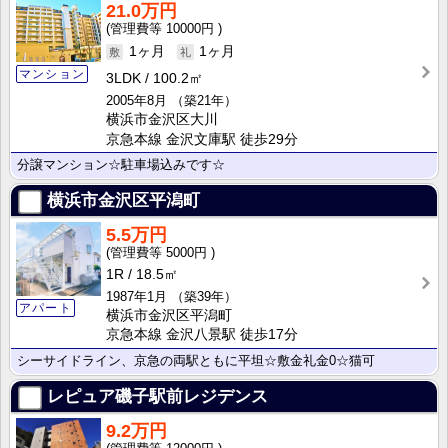
21.0万円
10000円
1ヶ月
1ヶ月
マンション
3LDK
100.2㎡
2005年8月
（築21年）
横浜市金沢区大川
京急本線 金沢文庫駅 徒歩29分
分譲マンション☆駐車場込みです☆
横浜市金沢区平潟町
5.5万円
5000円
1R
18.5㎡
1987年1月
（築39年）
アパート
横浜市金沢区平潟町
京急本線 金沢八景駅 徒歩17分
シーサイドライン、京急の両駅ともに平坦☆敷金礼金0☆猫可
レピュア磯子駅前レジデンス
9.2万円