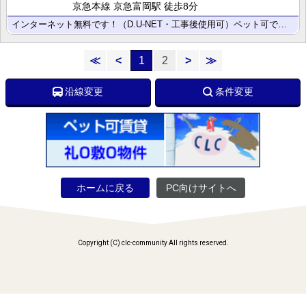
京急本線 京急富岡駅 徒歩8分
インターネット無料です！（D.U-NET・工事後使用可）ペット可です！充実した設備仕様☆駅から徒歩圏･･･
≪
<
1
2
>
≫
沿線変更
条件変更
ホームに戻る
PC向けサイトへ
Copyright (C) clc-community All rights reserved.