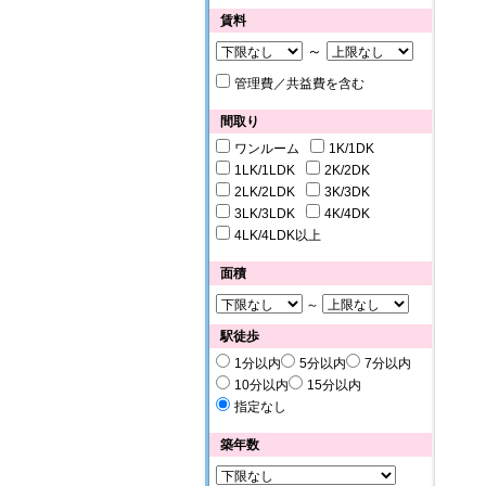
賃料
～
管理費／共益費を含む
間取り
ワンルーム
1K/1DK
1LK/1LDK
2K/2DK
2LK/2LDK
3K/3DK
3LK/3LDK
4K/4DK
4LK/4LDK以上
面積
～
駅徒歩
1分以内
5分以内
7分以内
10分以内
15分以内
指定なし
築年数