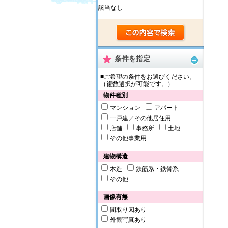
該当なし
条件を指定
■ご希望の条件をお選びください。
（複数選択が可能です。）
物件種別
マンション
アパート
一戸建／その他居住用
店舗
事務所
土地
その他事業用
建物構造
木造
鉄筋系・鉄骨系
その他
画像有無
間取り図あり
外観写真あり