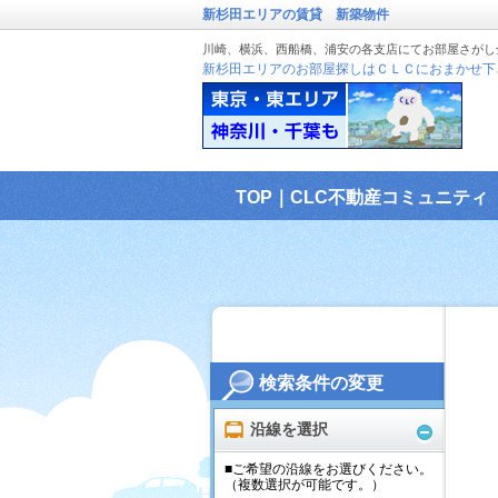
新杉田エリアの賃貸 新築物件
川崎、横浜、西船橋、浦安の各支店にてお部屋さがし
新杉田エリアのお部屋探しはＣＬＣにおまかせ下
TOP｜CLC不動産コミュニティ
検索条件の変更
沿線を選択
■ご希望の沿線をお選びください。
（複数選択が可能です。）