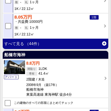
-
1ヶ月
1K
22.12㎡
8.05万円
1階
共益費
10000円
-
1ヶ月
1K
22.12㎡
すべて見る
（44件）
船橋市海神
8.8万円
1LDK
41.4㎡
アパート
2階建
木造
2008年9月
（築17年）
船橋市海神
東葉高速線 東海神駅 徒歩4分
この建物のすべての部屋にまとめてチェック