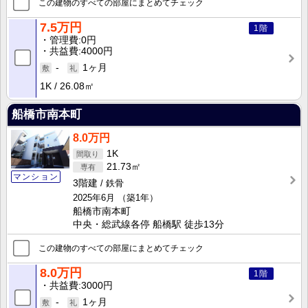
この建物のすべての部屋にまとめてチェック
7.5万円
1階
管理費
0円
共益費
4000円
-
1ヶ月
1K
26.08㎡
船橋市南本町
8.0万円
1K
21.73㎡
マンション
3階建
鉄骨
2025年6月
（築1年）
船橋市南本町
中央・総武線各停 船橋駅 徒歩13分
この建物のすべての部屋にまとめてチェック
8.0万円
1階
共益費
3000円
-
1ヶ月