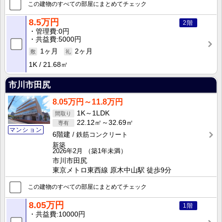
この建物のすべての部屋にまとめてチェック
8.5万円
2階
管理費
0円
共益費
5000円
1ヶ月
2ヶ月
1K
21.68㎡
市川市田尻
8.05万円～11.8万円
1K～1LDK
22.12㎡～32.69㎡
マンション
6階建
鉄筋コンクリート
新築
2026年2月
（築1年未満）
市川市田尻
東京メトロ東西線 原木中山駅 徒歩9分
この建物のすべての部屋にまとめてチェック
8.05万円
1階
共益費
10000円