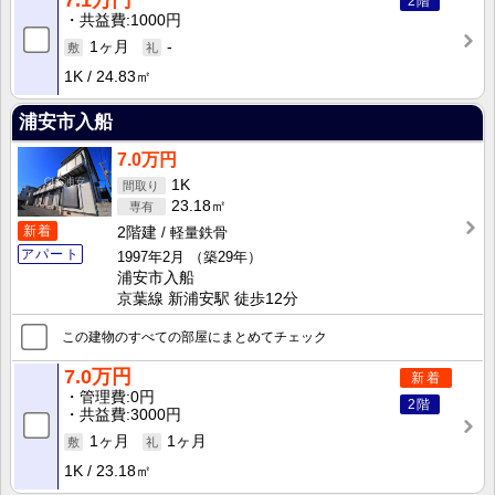
7.1万円
2階
共益費
1000円
1ヶ月
-
1K
24.83㎡
浦安市入船
7.0万円
1K
23.18㎡
新着
2階建
軽量鉄骨
アパート
1997年2月
（築29年）
浦安市入船
京葉線 新浦安駅 徒歩12分
この建物のすべての部屋にまとめてチェック
7.0万円
新着
管理費
0円
2階
共益費
3000円
1ヶ月
1ヶ月
1K
23.18㎡