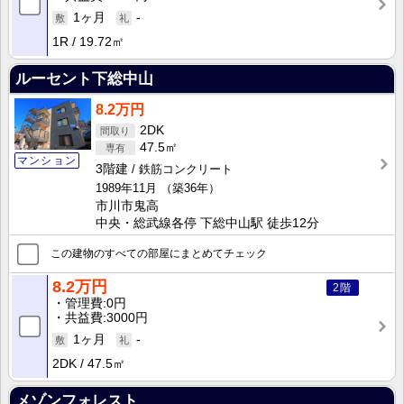
1ヶ月
-
1R
19.72㎡
ルーセント下総中山
8.2万円
2DK
47.5㎡
マンション
3階建
鉄筋コンクリート
1989年11月
（築36年）
市川市鬼高
中央・総武線各停 下総中山駅 徒歩12分
この建物のすべての部屋にまとめてチェック
8.2万円
2階
管理費
0円
共益費
3000円
1ヶ月
-
2DK
47.5㎡
メゾンフォレスト