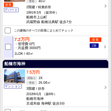
40㎡
新着
2階建
軽量鉄骨
アパート
1991年3月
（築35年）
船橋市上山町
武蔵野線 船橋法典駅 徒歩7分
この建物のすべての部屋にまとめてチェック
7.2万円
新着
管理費
0円
1階
共益費
3000円
1LDK
40㎡
船橋市海神
7.5万円
1K
26.08㎡
マンション
3階建
鉄骨
2018年6月
（築8年）
船橋市海神
京成本線 海神駅 徒歩3分