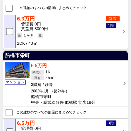
この建物のすべての部屋にまとめてチェック
6.3万円
新着
管理費
0円
1階
共益費
3000円
1ヶ月
-
2DK
40㎡
船橋市栄町
6.5万円
1K
25㎡
マンション
3階建
鉄骨
2002年1月
（築24年）
船橋市栄町
中央・総武線各停 船橋駅 徒歩18分
この建物のすべての部屋にまとめてチェック
6.5万円
3階
管理費
0円