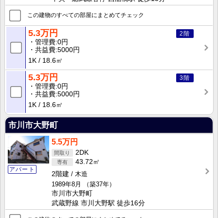
この建物のすべての部屋にまとめてチェック
5.3万円
2階
管理費
0円
共益費
5000円
1K
18.6㎡
5.3万円
3階
管理費
0円
共益費
5000円
1K
18.6㎡
市川市大野町
5.5万円
2DK
43.72㎡
アパート
2階建
木造
1989年8月
（築37年）
市川市大野町
武蔵野線 市川大野駅 徒歩16分