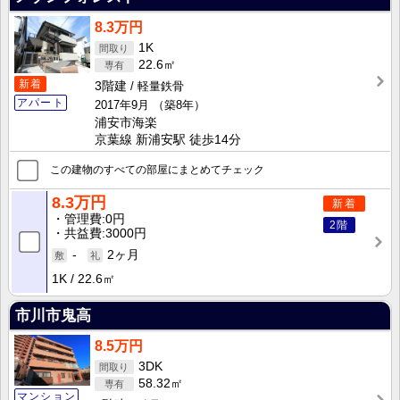
8.3万円
1K
22.6㎡
新着
3階建
軽量鉄骨
アパート
2017年9月
（築8年）
浦安市海楽
京葉線 新浦安駅 徒歩14分
この建物のすべての部屋にまとめてチェック
8.3万円
新着
管理費
0円
2階
共益費
3000円
-
2ヶ月
1K
22.6㎡
市川市鬼高
8.5万円
3DK
58.32㎡
マンション