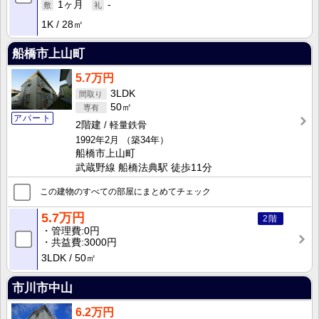
1ヶ月
-
1K
28㎡
船橋市上山町
5.7万円
3LDK
50㎡
アパート
2階建
軽量鉄骨
1992年2月
（築34年）
船橋市上山町
武蔵野線 船橋法典駅 徒歩11分
この建物のすべての部屋にまとめてチェック
5.7万円
2階
管理費
0円
共益費
3000円
3LDK
50㎡
市川市中山
6.2万円