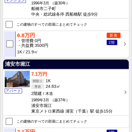
マンション
1996年3月
（築30年）
船橋市二子町
中央・総武線各停 西船橋駅 徒歩9分
この建物のすべての部屋にまとめてチェック
6.8万円
新着
管理費
0円
2階
共益費
3500円
1K
21.9㎡
浦安市堀江
7.1万円
1K
24.83㎡
アパート
2階建
木造
1989年3月
（築37年）
浦安市堀江
東京メトロ東西線 浦安（千葉）駅 徒歩15分
この建物のすべての部屋にまとめてチェック