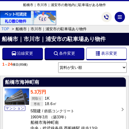
船橋市｜市川市｜浦安市の敷地内に駐車場がある物件
メ
TOP
船橋市｜市川市｜浦安市の駐車場あり物件
船橋市｜市川市｜浦安市の駐車場あり物件
沿線変更
条件変更
表示変更
1
24
～
棟目
(85棟)
船橋市海神町南
5.3万円
1K
18.6㎡
マンション
5階建
鉄筋コンクリート
1993年3月
（築33年）
船橋市海神町南
中央・総武線各停 西船橋駅 徒歩13分