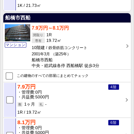
1K
21.73㎡
船橋市西船
7.9万円～8.1万円
1R
19.72㎡
マンション
10階建
鉄骨鉄筋コンクリート
2001年3月
（築25年）
船橋市西船
中央・総武線各停 西船橋駅 徒歩3分
この建物のすべての部屋にまとめてチェック
7.9万円
4階
管理費
0円
共益費
5000円
1ヶ月
-
1R
19.72㎡
8.1万円
6階
管理費
0円
共益費
5000円