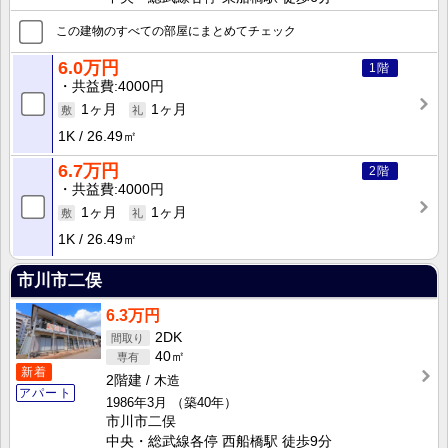
この建物のすべての部屋にまとめてチェック
6.0万円
1階
共益費
4000円
1ヶ月
1ヶ月
1K
26.49㎡
6.7万円
2階
共益費
4000円
1ヶ月
1ヶ月
1K
26.49㎡
市川市二俣
6.3万円
2DK
40㎡
新着
2階建
木造
アパート
1986年3月
（築40年）
市川市二俣
中央・総武線各停 西船橋駅 徒歩9分