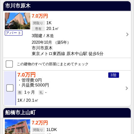
市川市原木
7.0万円
1K
20.1㎡
アパート
3階建
木造
2020年10月
（築5年）
市川市原木
東京メトロ東西線 原木中山駅 徒歩5分
この建物のすべての部屋にまとめてチェック
7.0万円
3階
管理費
0円
共益費
5000円
1ヶ月
-
1K
20.1㎡
船橋市上山町
7.2万円
1LDK