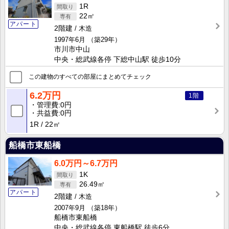
1R
22㎡
アパート
2階建
木造
1997年6月
（築29年）
市川市中山
中央・総武線各停 下総中山駅 徒歩10分
この建物のすべての部屋にまとめてチェック
6.2万円
1階
管理費
0円
共益費
0円
1R
22㎡
船橋市東船橋
6.0万円～6.7万円
1K
26.49㎡
アパート
2階建
木造
2007年9月
（築18年）
船橋市東船橋
中央・総武線各停 東船橋駅 徒歩6分