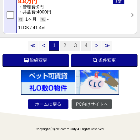
8.8万円
1階
管理費
0円
共益費
4000円
1ヶ月
-
1LDK
41.4㎡
≪
<
1
2
3
4
>
≫
沿線変更
条件変更
ホームに戻る
PC向けサイトへ
Copyright (C) clc-community All rights reserved.