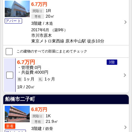
6.7万円
1R
20㎡
アパート
3階建
木造
2017年6月
（築9年）
市川市原木
東京メトロ東西線 原木中山駅 徒歩10分
この建物のすべての部屋にまとめてチェック
6.7万円
3階
管理費
0円
共益費
4000円
1ヶ月
1ヶ月
1R
20㎡
船橋市二子町
6.8万円
1K
21.9㎡
新着
3階建
鉄骨