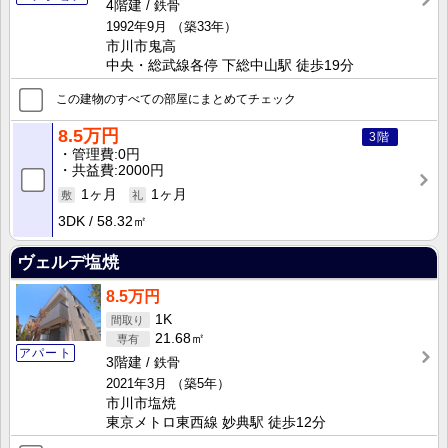
4階建
鉄骨
1992年9月
（築33年）
市川市鬼高
中央・総武線各停 下総中山駅 徒歩19分
この建物のすべての部屋にまとめてチェック
8.5万円
3階
管理費
0円
共益費
2000円
1ヶ月
1ヶ月
3DK
58.32㎡
ヴェルデ塩焼
8.5万円
1K
21.68㎡
アパート
3階建
鉄骨
2021年3月
（築5年）
市川市塩焼
東京メトロ東西線 妙典駅 徒歩12分