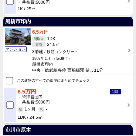
共益費
5000円
1K
25㎡
船橋市印内
6.5万円
1DK
24.5㎡
マンション
3階建
鉄筋コンクリート
1987年1月
（築39年）
船橋市印内
中央・総武線各停 西船橋駅 徒歩11分
この建物のすべての部屋にまとめてチェック
6.5万円
1階
管理費
0円
共益費
5000円
1ヶ月
-
1DK
24.5㎡
市川市原木