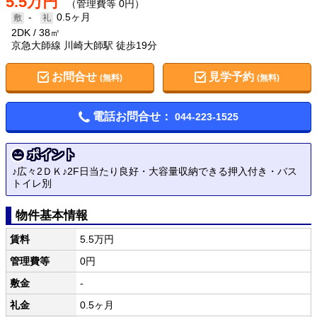
5.5万円
（管理費等 0円）
-
0.5ヶ月
2DK
38㎡
京急大師線 川崎大師駅 徒歩19分
お問合せ
見学予約
(無料)
(無料)
電話お問合せ：
044-223-1525
ポイント
♪広々2ＤＫ♪2F日当たり良好・大容量収納できる押入付き・バス
トイレ別
物件基本情報
賃料
5.5万円
管理費等
0円
敷金
-
礼金
0.5ヶ月