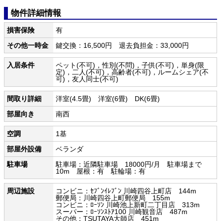
物件詳細情報
損害保険
有
その他一時金
鍵交換：16,500円 退去負担金：33,000円
入居条件
ペット(不可)，性別(不問)，子供(不可)，単身(限
定)，二人(不可)，高齢者(不可)，ルームシェア(不
可)，友人同士(不可)
間取り詳細
洋室(4.5畳) 洋室(6畳) DK(6畳)
部屋向き
南西
空調
1基
部屋外設備
ベランダ
駐車場
駐車場：近隣駐車場 18000円/月 駐車場まで
10m 屋根：有 駐輪場：有
周辺施設
コンビニ：ｾﾌﾞﾝｲﾚﾌﾞﾝ 川崎四谷上町店 144m
郵便局：川崎四谷上町郵便局 155m
コンビニ：ﾛｰｿﾝ 川崎池上新町二丁目店 313m
スーパー：ﾛｰｿﾝｽﾄｱ100 川崎観音店 487m
その他：TSUTAYA大師店 451m