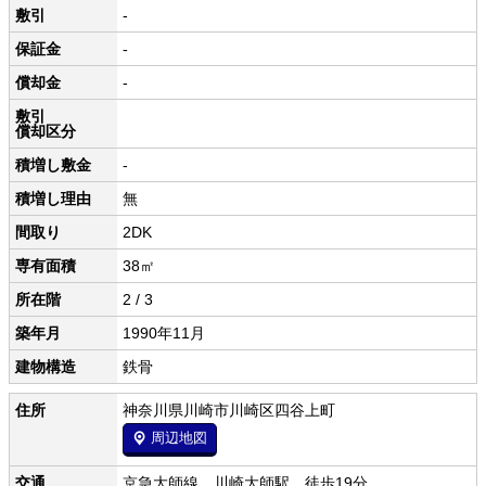
敷引
-
保証金
-
償却金
-
敷引
償却区分
積増し敷金
-
積増し理由
無
間取り
2DK
専有面積
38㎡
所在階
2 / 3
築年月
1990年11月
建物構造
鉄骨
住所
神奈川県川崎市川崎区四谷上町
周辺地図
交通
京急大師線 川崎大師駅 徒歩19分