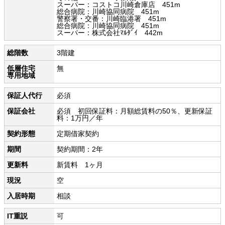
スーパー：コストコ川崎倉庫店 451m
総合病院：川崎協同病院 451m
警察署・交番：川崎臨港署 451m
総合病院：川崎協同病院 451m
スーパー：株式会社ﾏﾙﾀﾞｲ 442m
総階数
3階建
低層住宅
無
専用地域
保証人代行
必須
保証会社
必須 初回保証料：月額総賃料の50％、更新保証
料：1万円／年
契約形態
定期借家契約
期間
契約期間：2年
更新料
新賃料 1ヶ月
現況
空
入居時期
相談
IT重説
可