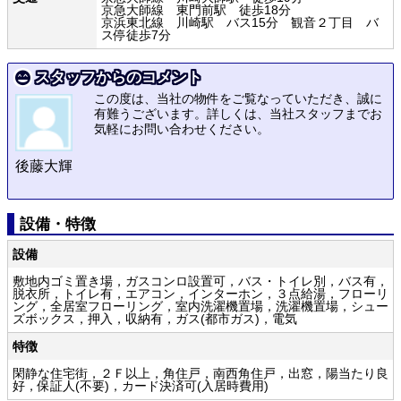
京急大師線 東門前駅 徒歩18分
京浜東北線 川崎駅 バス15分 観音２丁目 バ
ス停徒歩7分
スタッフからのコメント
この度は、当社の物件をご覧なっていただき、誠に
有難うございます。詳しくは、当社スタッフまでお
気軽にお問い合わせください。
後藤大輝
設備・特徴
設備
敷地内ゴミ置き場，ガスコンロ設置可，バス・トイレ別，バス有，
脱衣所，トイレ有，エアコン，インターホン，３点給湯，フローリ
ング，全居室フローリング，室内洗濯機置場，洗濯機置場，シュー
ズボックス，押入，収納有，ガス(都市ガス)，電気
特徴
閑静な住宅街，２Ｆ以上，角住戸，南西角住戸，出窓，陽当たり良
好，保証人(不要)，カード決済可(入居時費用)